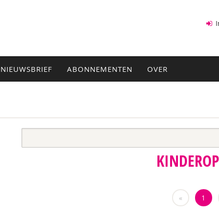
I
NIEUWSBRIEF
ABONNEMENTEN
OVER
KINDERO
«
1