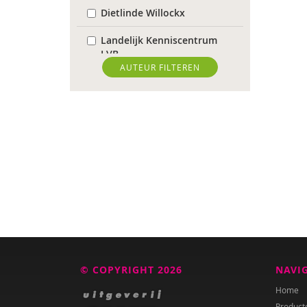
Dietlinde Willockx
Landelijk Kenniscentrum
LVB
AUTEUR FILTEREN
Sardes
Weija Steffens
Mireille Aarts
Brenda Abrahamse-Van
Beek
Marijke Adema
Ilse Aerden
Pauline van Aken
© COPYRIGHT 2026
NAVI
Evelyn Akkermans
Home
Product