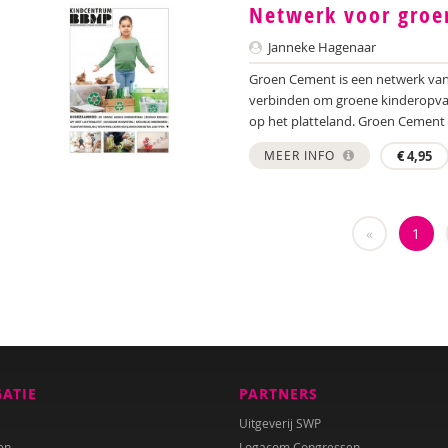
Netwerk voor groe
Janneke Hagenaar
Groen Cement is een netwerk van
verbinden om groene kinderopvang
op het platteland. Groen Cement h
MEER INFO
€
4,95
«
1
GATIE
PARTNERS
Uitgeverij SWP
en
Logacom Congressen