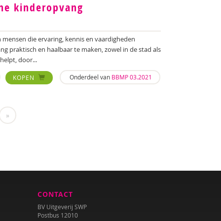
ne kinderopvang
 mensen die ervaring, kennis en vaardigheden
 praktisch en haalbaar te maken, zowel in de stad als
elpt, door...
Onderdeel van
BBMP 03.2021
KOPEN
»
CONTACT
BV Uitgeverij SWP
Postbus 12010