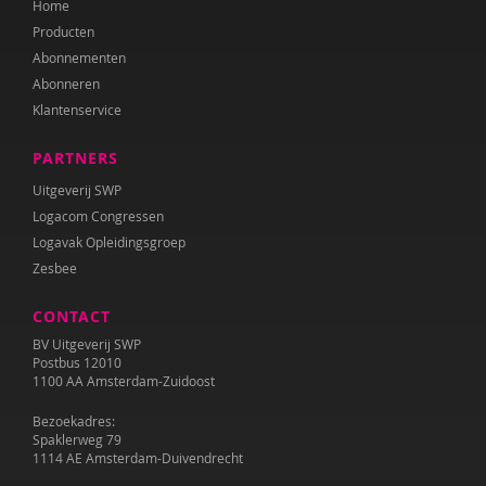
Home
Dawn Huebner
Producten
Corina Hulsman
Abonnementen
Abonneren
Sherita Jager
Klantenservice
Barbara Janssen
PARTNERS
Francine Jellesma
Uitgeverij SWP
Logacom Congressen
IJsbrand Jepma
Logavak Opleidingsgroep
Zesbee
Lisanne Jilink
CONTACT
Tilly de Jong
BV Uitgeverij SWP
Annelies Karelse
Postbus 12010
1100 AA Amsterdam-Zuidoost
José Koning
Bezoekadres:
Spaklerweg 79
Hilde Krajenbrink
1114 AE Amsterdam-Duivendrecht