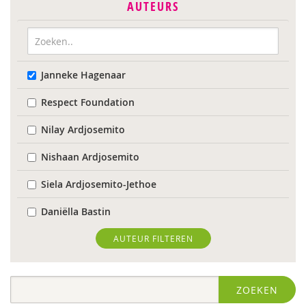
AUTEURS
Janneke Hagenaar
Respect Foundation
Nilay Ardjosemito
Nishaan Ardjosemito
Siela Ardjosemito-Jethoe
Daniëlla Bastin
Joyce Blauwhoff
AUTEUR FILTEREN
Robbert Blokland
ZOEKEN
Denise Bontje