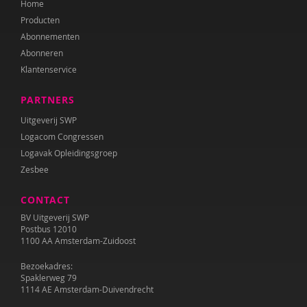
Home
Diana Turkenburg-de Haan
Producten
Wesley Verboom
Abonnementen
Abonneren
Wouter Verhage
Klantenservice
Tineke Vlaming
PARTNERS
Tamara Wally
Uitgeverij SWP
Logacom Congressen
Hermien Wiechers
Logavak Opleidingsgroep
Zesbee
CONTACT
BV Uitgeverij SWP
Postbus 12010
1100 AA Amsterdam-Zuidoost
Bezoekadres:
Spaklerweg 79
1114 AE Amsterdam-Duivendrecht