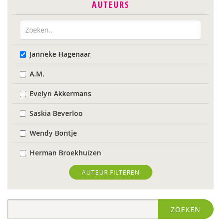
AUTEURS
Janneke Hagenaar
A.M.
Evelyn Akkermans
Saskia Beverloo
Wendy Bontje
Herman Broekhuizen
Marianne Busser
AUTEUR FILTEREN
Marja van Delden
ZOEKEN
Wieteke van Dort