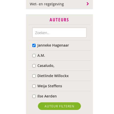
Wet- en regelgeving
AUTEURS
Janneke Hagenaar
A.M.
Casaludo,
Dietlinde Willockx
Weija Steffens
Ilse Aerden
Pauline van Aken
AUTEUR FILTEREN