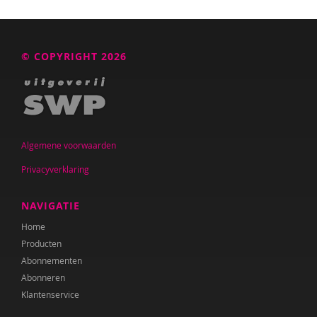
S. Gerards
Eline Geschiere
© COPYRIGHT 2026
J. Gubbels
Jessica Gubbels
Kim Hagens
Algemene voorwaarden
Audrey van den Ham
Privacyverklaring
Heleen Hamberg
NAVIGATIE
L. Harms
Home
Lisa Harms
Producten
Abonnementen
Nienke van Heerde
Abonneren
Anouk Helmers
Klantenservice