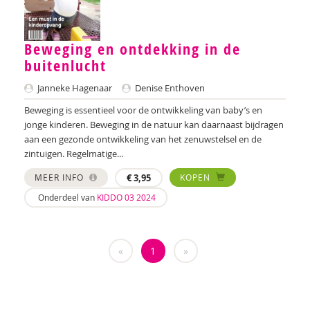
Jan De Mets
Vicky Dellas
Beweging en ontdekking in de
buitenlucht
A. van Dinther-Erkens
Janneke Hagenaar
Denise Enthoven
Angela van Dinther-Erkens
Beweging is essentieel voor de ontwikkeling van baby’s en
jonge kinderen. Beweging in de natuur kan daarnaast bijdragen
Nanne van Doorn
aan een gezonde ontwikkeling van het zenuwstelsel en de
zintuigen. Regelmatige...
Wieteke van Dort
MEER INFO
€
3,95
KOPEN
Lonneke van Elburg
Onderdeel van
KIDDO 03 2024
Denise Enthoven
Belinda Fallaux
«
1
»
Paula Fikkert
Yolanda Geleynse