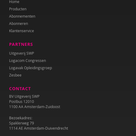
Home
Katrien Brys
Producten
Ed Buitenhek
Abonnementen
Abonneren
Wouter Bulckaert
Klantenservice
Marjolijn Distelbrink
PARTNERS
Leen Dom
Uitgeverij SWP
Logacom Congressen
Edith van Eck
Logavak Opleidingsgroep
Zesbee
Sonja Ehlers
CONTACT
Tirtsa Ehrlich
BV Uitgeverij SWP
Belinda Fallaux
Postbus 12010
1100 AA Amsterdam-Zuidoost
Naomi Geens
Bezoekadres:
Spaklerweg 79
Naomie Geens
1114 AE Amsterdam-Duivendrecht