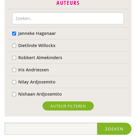
AUTEURS
Janneke Hagenaar
Dietlinde Willockx
Robbert Almekinders
Iris Andriessen
Nilay Ardjosemito
Nishaan Ardjosemito
Siela Ardjosemito-Jethoe
AUTEUR FILTEREN
Nicole van Asten
ZOEKEN
Ina Bakker