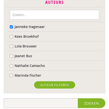
AUTEURS
Janneke Hagenaar
Kees Broekhof
Lola Brouwer
Jeanet Bus
Nathalie Camacho
Marinda Fischer
Sieneke Goorhuis-Brouwer
AUTEUR FILTEREN
Jolien Hesselberth
ZOEKEN
IJsbrand Jepma