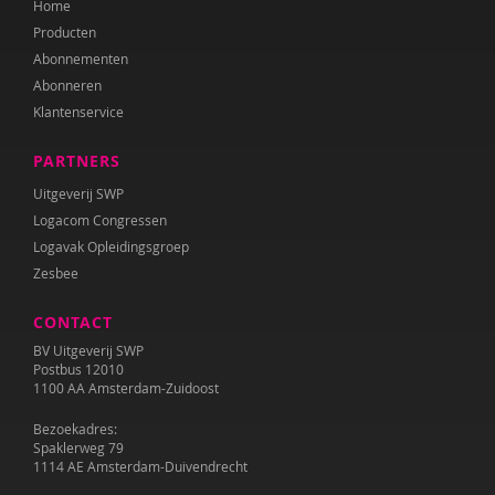
Home
Annet Weterings
Producten
Iris Wierdsma
Abonnementen
Abonneren
Merel van der Wouden
Klantenservice
PARTNERS
Uitgeverij SWP
Logacom Congressen
Logavak Opleidingsgroep
Zesbee
CONTACT
BV Uitgeverij SWP
Postbus 12010
1100 AA Amsterdam-Zuidoost
Bezoekadres:
Spaklerweg 79
1114 AE Amsterdam-Duivendrecht