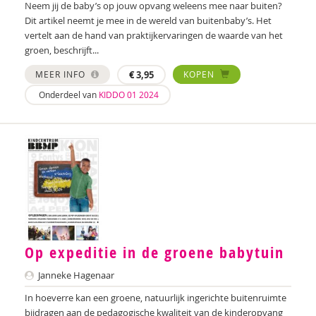
Evelyne Pauwels
Neem jij de baby’s op jouw opvang weleens mee naar buiten?
Dit artikel neemt je mee in de wereld van buitenbaby’s. Het
Ilse Raasing
vertelt aan de hand van praktijkervaringen de waarde van het
groen, beschrijft...
Lida Schepers
MEER INFO
€
3,95
KOPEN
Wilma Schepers
Onderdeel van
KIDDO 01 2024
Romy Schneider
Liesbeth Schreuder
Johan Siegert
Simone Sorber
Myriam van der Steen
Op expeditie in de groene babytuin
Diana Turkenburg-de Haan
Janneke Hagenaar
Maaike Vaes
In hoeverre kan een groene, natuurlijk ingerichte buitenruimte
Martin van der Linden
bijdragen aan de pedagogische kwaliteit van de kinderopvang