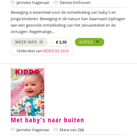
Janneke Hagenaar
Denise Enthoven
Petra Janssen
Beweging is essentieel voor de ontwikkeling van baby’s en
Eke Krijnen
jonge kinderen. Beweging in de natuur kan daarnaast bijdragen
aan een gezonde ontwikkeling van het zenuwstelsel en de
Lien Van Laere
zintuigen. Regelmatige...
Ine van Liempd
MEER INFO
€
3,95
KOPEN
Onderdeel van
KIDDO 03 2024
Marieke Martens-Volmer
Hans Meij
Johan Meire
Poer Natoer
Maryse Nijhof- Broek
Jeroen Nusteling
Met baby’s naar buiten
Yasmine Oudriss-Kamouni
Janneke Hagenaar
Mara van Dijk