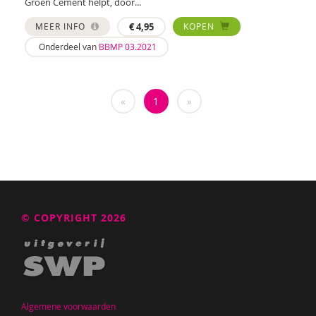
Groen Cement helpt, door...
MEER INFO
€
4,95
KOPEN
Onderdeel van
BBMP 03.2021
«
1
»
© COPYRIGHT 2026
Algemene voorwaarden