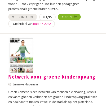
voor nul- tot vierjarigen? Hoe kunnen pedagogisch
Mirjam Veldhoven
professionals groene buitenruimte...
MEER INFO
€
4,95
KOPEN
Aart Verschuur
Onderdeel van
BBMP 4 2022
Su'en Verweij
Aukje Vlaanderen
Manon de Vos
Nienke Vrolijk
Ruth de Waal
Diana Wams
Netwerk voor groene kinderopvang
Marieke van der Zanden
Janneke Hagenaar
Groen Cement is een netwerk van mensen die ervaring, kennis
Marco van Zandwijk
en vaardigheden verbinden om groene kinderopvang praktisch
en haalbaar te maken, zowel in de stad als op het platteland.