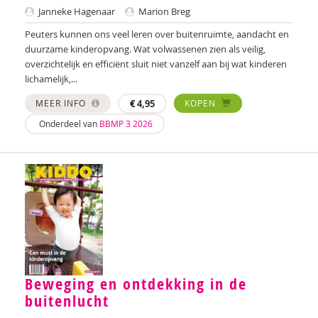
Janneke Hagenaar
Marion Breg
Dominique Grotenhuis
Peuters kunnen ons veel leren over buitenruimte, aandacht en
Anneke Guis
duurzame kinderopvang. Wat volwassenen zien als veilig,
overzichtelijk en efficiënt sluit niet vanzelf aan bij wat kinderen
Noëlle Haitsma
lichamelijk,...
Audrey van den Ham
MEER INFO
€
4,95
KOPEN
Onderdeel van
BBMP 3 2026
Nicole Handels
Anne Mijke van Harten
Barbara Hermsen
E. Hoekstra
Laura Hoogcarspel
Laura Hovenkamp
Beweging en ontdekking in de
buitenlucht
Talitha Huges