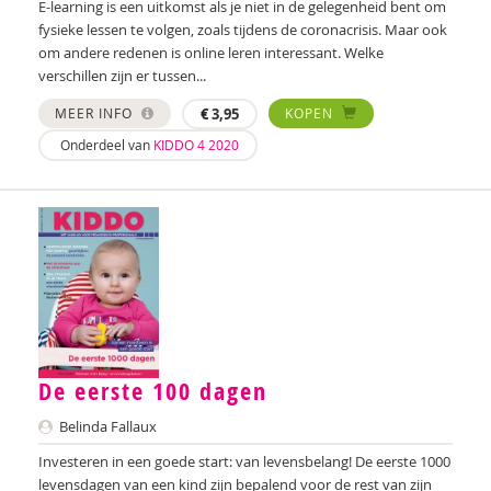
E-learning is een uitkomst als je niet in de gelegenheid bent om
Anne Bijsterbosch
fysieke lessen te volgen, zoals tijdens de coronacrisis. Maar ook
om andere redenen is online leren interessant. Welke
Joyce Blauwhoff
verschillen zijn er tussen...
Mascha Boelaars
MEER INFO
€
3,95
KOPEN
Onderdeel van
KIDDO 4 2020
Annerieke Boland
Lilian van der Bolt
Marianne Boogaard
Caroline Boudry
Iris Brandsteder
Kees Broekhof
De eerste 100 dagen
Miranda Bron
Belinda Fallaux
Helma Brouwers
Investeren in een goede start: van levensbelang! De eerste 1000
levensdagen van een kind zijn bepalend voor de rest van zijn