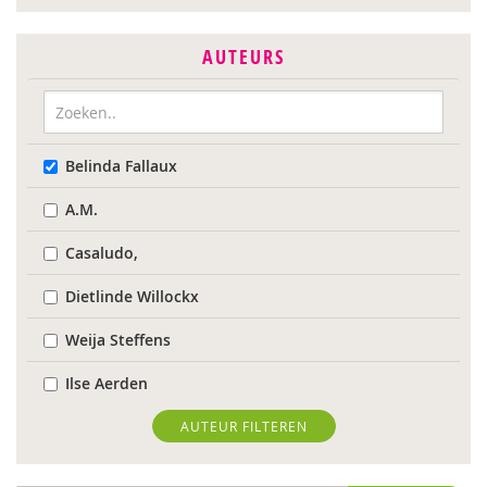
AUTEURS
Belinda Fallaux
A.M.
Casaludo,
Dietlinde Willockx
Weija Steffens
Ilse Aerden
Pauline van Aken
AUTEUR FILTEREN
Evelyn Akkermans