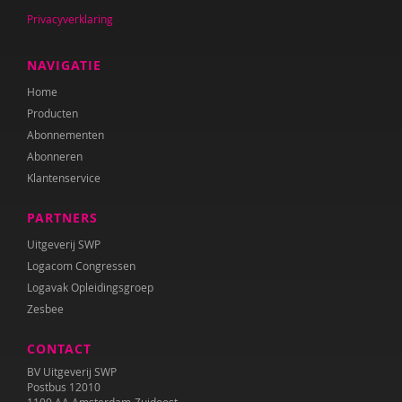
Privacyverklaring
Marinda Fischer
NAVIGATIE
Lieke Gerritsen
Home
Nina Geuens
Producten
Abonnementen
Edith Geurts
Abonneren
Mirjam Gevers Deynoot-Schaub
Klantenservice
Korine Gilijamse
PARTNERS
Hans Götze
Uitgeverij SWP
Logacom Congressen
Merle de Greef
Logavak Opleidingsgroep
Zesbee
Willemijn van Groen
CONTACT
Marieke Groenewold
BV Uitgeverij SWP
Postbus 12010
Dorian de Haan
1100 AA Amsterdam-Zuidoost