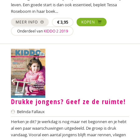
Ed Buitenhek
leven. Een goede start is dan ook essentieel, bepleit Tessa
Roseboom in haar boek...
Wouter Bulckaert
MEER INFO
€
3,95
KOPEN
Ingrid Bunnik
Onderdeel van
KIDDO 2 2019
Jeanet Bus
Fanny Cattenstart
Lieve Claeys
Wilmie Colbers
Mirjam Companjen
Drukke jongens? Geef ze de ruimte!
Ashley Cowles
Belinda Fallaux
Jessica Crezee
Herken je dit? Je werkdag is nog maar net begonnen en je hebt
Maartje van Daalen-Kapteijns
al een paar waarschuwingen uitgedeeld. De groep is druk
vandaag. Vooral een aantal jongens blijft maar rennen, vliegen