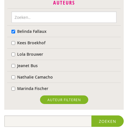
AUTEURS
Belinda Fallaux
Kees Broekhof
Lola Brouwer
Jeanet Bus
Nathalie Camacho
Marinda Fischer
Sieneke Goorhuis-Brouwer
AUTEUR FILTEREN
Jolien Hesselberth
ZOEKEN
IJsbrand Jepma