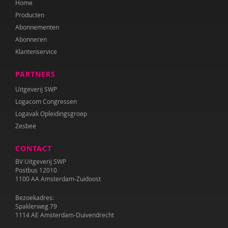
Home
Annet Weterings
Producten
Iris Wierdsma
Abonnementen
Abonneren
Merel van der Wouden
Klantenservice
PARTNERS
Uitgeverij SWP
Logacom Congressen
Logavak Opleidingsgroep
Zesbee
CONTACT
BV Uitgeverij SWP
Postbus 12010
1100 AA Amsterdam-Zuidoost
Bezoekadres:
Spaklerweg 79
1114 AE Amsterdam-Duivendrecht