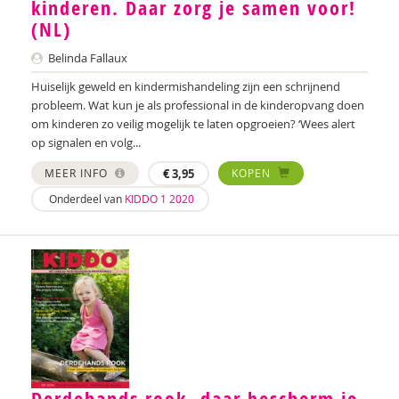
kinderen. Daar zorg je samen voor!
Ester van den Boog
(NL)
Caroline Boudry
Belinda Fallaux
Huiselijk geweld en kindermishandeling zijn een schrijnend
Shirine Bousaid
probleem. Wat kun je als professional in de kinderopvang doen
Miranda Bron
om kinderen zo veilig mogelijk te laten opgroeien? ‘Wees alert
op signalen en volg...
Helma Brouwers
MEER INFO
€
3,95
KOPEN
Marieke Bruil
Onderdeel van
KIDDO 1 2020
Arie de Bruin
Ed Buitenhek
Wouter Bulckaert
Theo Cappon
Lieve Claeys