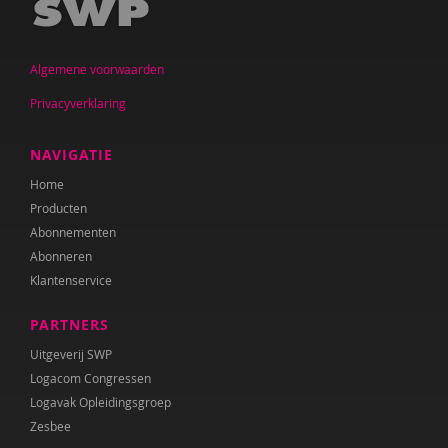
Walter Hardenberg
Simon Hay
Algemene voorwaarden
Privacyverklaring
Minke den Heijer
Armand Heijnen
NAVIGATIE
Home
Saskia Henderson
Producten
Jorick Hendriksen
Abonnementen
Abonneren
E. Hoekstra
Klantenservice
Josette Hoex
PARTNERS
Josette Hoex
Uitgeverij SWP
Logacom Congressen
Anja Hol
Logavak Opleidingsgroep
Zesbee
Onno Hoorn