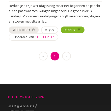
Herken je dit? Je werkdag is nog maar net begonnen en je hebt
Ruben Fukkink
al een paar waarschuwingen uitgedeeld. De groep is druk
vandaag. Vooral een aantal jongens blijft maar rennen, vliegen
Sharon Gesthuizen
en stoeien met elkaar. Je...
Mirjam Gevers Deynoot-Schaub
MEER INFO
€
3,95
KOPEN
Onderdeel van
KIDDO 1 2017
Korine Gilijamse
Carolien Gravesteijn
«
1
»
Hennie Groot Haar
Anneke Guis
Janneke Hagenaar
Noëlle Haitsma
© COPYRIGHT 2026
Audrey van den Ham
Laurens Ham