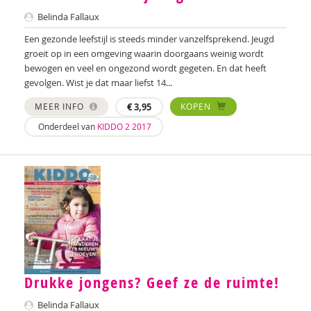
Nanne van Doorn
Belinda Fallaux
Pauline Dougle
Een gezonde leefstijl is steeds minder vanzelfsprekend. Jeugd
groeit op in een omgeving waarin doorgaans weinig wordt
Hanske Douwenga
bewogen en veel en ongezond wordt gegeten. En dat heeft
gevolgen. Wist je dat maar liefst 14...
Sandra van Duijn
MEER INFO
€
3,95
KOPEN
Anki Duin
Onderdeel van
KIDDO 2 2017
Edith van Eck
Karin Eeckhout
Kim Einder
Cristel Elias
Christine Faure
Drukke jongens? Geef ze de ruimte!
Paula Fikkert
Belinda Fallaux
Marinda Fischer