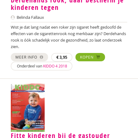
Derdehands rook, daar bescherm je
Wilmie Colbers
kinderen tegen
Hanneke Creemers
Belinda Fallaux
Wist je dat lang nadat een roker zijn sigaret heeft gedoofd de
Jessica Crezee
effecten van de sigarettenrook nog merkbaar zijn? Derdehands
rook is óók schadelijk voor de gezondheid, zo laat onderzoek
Jan De Mets
zien.
Petra de Voogd-Klinkhamer
MEER INFO
€
3,95
KOPEN
Bart Declercq
Onderdeel van
KIDDO 4 2018
Amanda Dietrich
Feike Dietz
Ariane van Dijk
Kirsten Dijk
Marjolein van Dijk
Fitte kinderen bij de gastouder