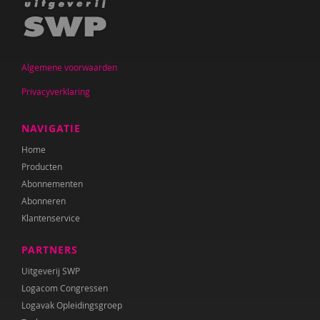
Eva Maréchal
Astrid van der Meer
Jasper Merle
Algemene voorwaarden
Privacyverklaring
Micheline Mets
Geraldina Metselaar
NAVIGATIE
Home
Karin van der Meulen
Producten
Leontien Noorlander
Abonnementen
Abonneren
Leontien Noorlander
Klantenservice
Evelyne Pauwels
PARTNERS
Sabine Plemper
Uitgeverij SWP
Logacom Congressen
Bea Pompert
Logavak Opleidingsgroep