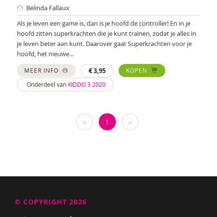
Belinda Fallaux
Maria Heesen
Als je leven een game is, dan is je hoofd de controller! En in je
Anouk Helmers
hoofd zitten superkrachten die je kunt trainen, zodat je alles in
je leven beter aan kunt. Daarover gaat Superkrachten voor je
Nicky Ingels
hoofd, het nieuwe...
Sherita Jager
MEER INFO
€
3,95
KOPEN
Onderdeel van
KIDDO 3 2020
Hilde Krajenbrink
Lien Van Laere
«
1
»
Fien Lannoye
Esther van der Leek
Jolet Leenhouts
Liliane Limpens
© COPYRIGHT 2026
Lies Maertens