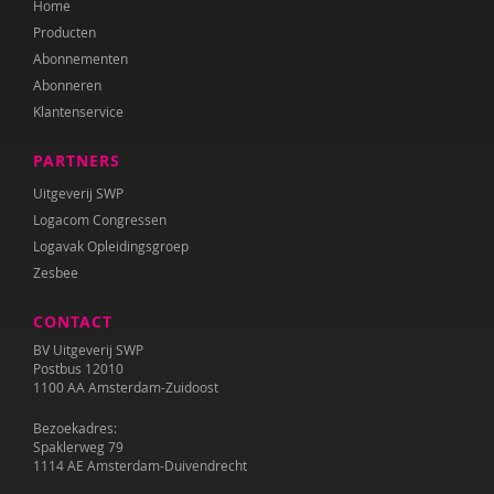
Home
Diana Turkenburg-de Haan
Producten
Wesley Verboom
Abonnementen
Abonneren
Wouter Verhage
Klantenservice
Tineke Vlaming
PARTNERS
Tamara Wally
Uitgeverij SWP
Logacom Congressen
Hermien Wiechers
Logavak Opleidingsgroep
Zesbee
CONTACT
BV Uitgeverij SWP
Postbus 12010
1100 AA Amsterdam-Zuidoost
Bezoekadres:
Spaklerweg 79
1114 AE Amsterdam-Duivendrecht