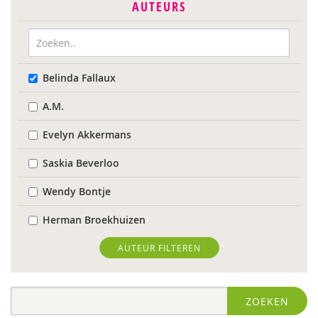
AUTEURS
Belinda Fallaux
A.M.
Evelyn Akkermans
Saskia Beverloo
Wendy Bontje
Herman Broekhuizen
Marianne Busser
AUTEUR FILTEREN
Marja van Delden
ZOEKEN
Wieteke van Dort