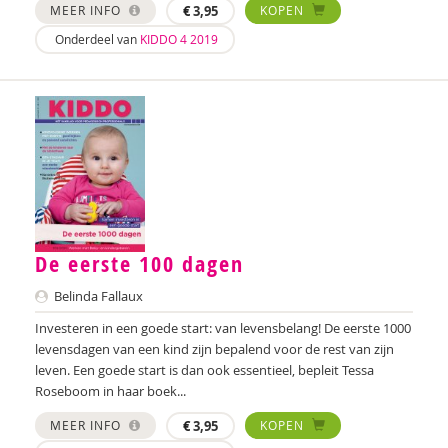
MEER INFO
€
3,95
KOPEN
Ashley Cowles
Onderdeel van
KIDDO 4 2019
Jessica Crezee
Resi Damhuis
Mireille David
Annika de Haan
Jan De Mets
De eerste 100 dagen
Bart Declercq
Belinda Fallaux
Vicky Dellas
Investeren in een goede start: van levensbelang! De eerste 1000
levensdagen van een kind zijn bepalend voor de rest van zijn
Amanda Dietrich
leven. Een goede start is dan ook essentieel, bepleit Tessa
Kirsten Dijk
Roseboom in haar boek...
MEER INFO
€
3,95
KOPEN
Marjolein van Dijk