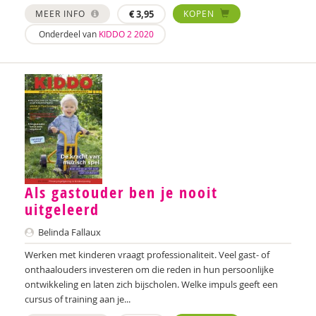
MEER INFO
€
3,95
KOPEN
Wouter Bulckaert
Onderdeel van
KIDDO 2 2020
Jeanet Bus
Johnny van Cadsand
Nathalie Camacho
Fanny Cattenstart
Margriet Chorus
Als gastouder ben je nooit
Lieve Claeys
uitgeleerd
Wilmie Colbers
Belinda Fallaux
Mirjam Companjen
Werken met kinderen vraagt professionaliteit. Veel gast- of
onthaalouders investeren om die reden in hun persoonlijke
Leony Coppens
ontwikkeling en laten zich bijscholen. Welke impuls geeft een
cursus of training aan je...
Ietje Corman