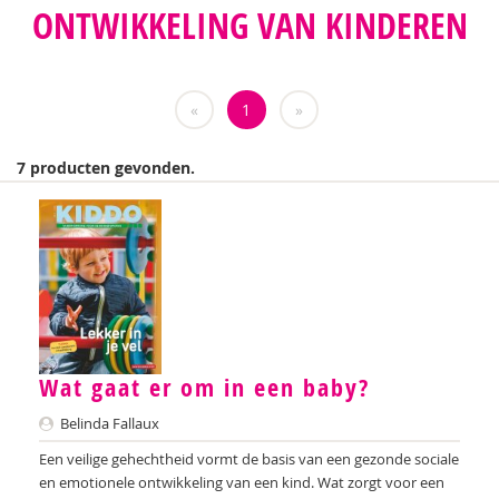
ONTWIKKELING VAN KINDEREN
Teatske Altenburg
Nilay Ardjosemito
«
1
»
Nishaan Ardjosemito
Siela Ardjosemito-Jethoe
7 producten gevonden.
Chantal Ariens
Nicole van Asten
Diverse auteurs
Anne-Floor Bakker
Miriam Barendregt
Wat gaat er om in een baby?
Belinda Fallaux
Ana del Barrio Saiz
Een veilige gehechtheid vormt de basis van een gezonde sociale
Rina Bartels
en emotionele ontwikkeling van een kind. Wat zorgt voor een