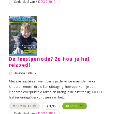
Onderdeel van
KIDDO 2 2019
Wendy Doeleman
Nanne van Doorn
Melle Dotinga
Sandra van Duijn
Anki Duin
Edith van Eck
De feestperiode? Zo hou je het
relaxed!
Marilse Eerkens
Belinda Fallaux
Tirtsa Ehrlich
Met alle feesten en vieringen zijn de wintermaanden voor
kinderen enorm druk. Een uitdaging: hoe voorkom je dat
Loïs Eijgenraam
kinderen overprikkeld raken en breng je de rust terug? KIDDO
Christel Eijkholt
laat (ervarings)deskundigen aan het...
MEER INFO
€
3,95
KOPEN
Marcel van den Elzen
Onderdeel van
KIDDO 6 2017