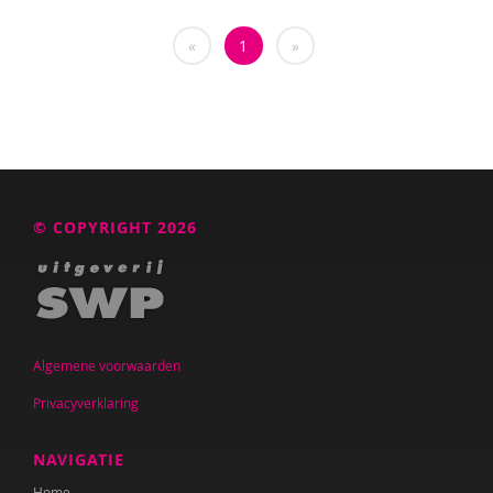
Diede de Haas
«
1
»
Janneke Hagenaar
Kim Hagens
Lisanne Hagens
Audrey van den Ham
Heleen Hamberg
© COPYRIGHT 2026
Nicole Handels
Simon Hay
Nienke van Heerde
Algemene voorwaarden
Maria Heesen
Privacyverklaring
Saskia Henderson
NAVIGATIE
Jolien Hesselberth
Home