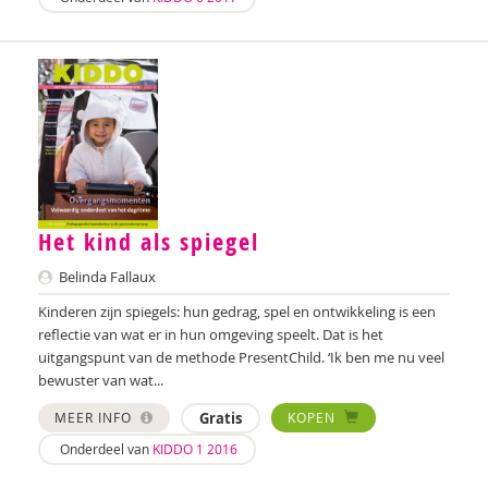
Corina Elzenaar
Paula Fikkert
Marinda Fischer
Ruben Fukkink
Marjolein van der Gaag
Eline Geschiere
Het kind als spiegel
Edith Geurts
Belinda Fallaux
Kinderen zijn spiegels: hun gedrag, spel en ontwikkeling is een
Jill Goeman
reflectie van wat er in hun omgeving speelt. Dat is het
uitgangspunt van de methode PresentChild. ‘Ik ben me nu veel
Nathalie van Grinsven
bewuster van wat...
Marieke Groenewold
MEER INFO
Gratis
KOPEN
Onderdeel van
KIDDO 1 2016
Dorian de Haan