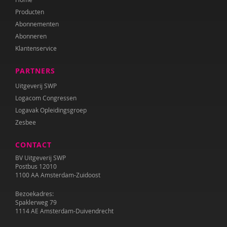
Producten
Josette Hoex
Abonnementen
Abonneren
Josette Hoex
Klantenservice
Jooske Hommes-van Dooremalen
PARTNERS
Karin Hoogeveen
Uitgeverij SWP
Logacom Congressen
Marga Hooyman
Logavak Opleidingsgroep
Sam ten Hove
Zesbee
Dieuwke Hovinga
CONTACT
BV Uitgeverij SWP
Dawn Huebner
Postbus 12010
1100 AA Amsterdam-Zuidoost
Annemieke Huisingh
Bezoekadres:
Yvonne Huisman
Spaklerweg 79
1114 AE Amsterdam-Duivendrecht
Hester Hulpia