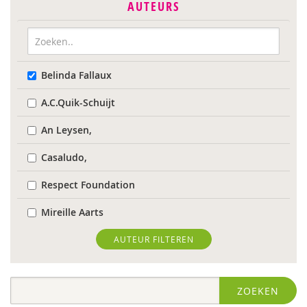
AUTEURS
Belinda Fallaux
A.C.Quik-Schuijt
An Leysen,
Casaludo,
Respect Foundation
Mireille Aarts
Marijke Adema
AUTEUR FILTEREN
Ilse Aerden
ZOEKEN
Robbert Almekinders