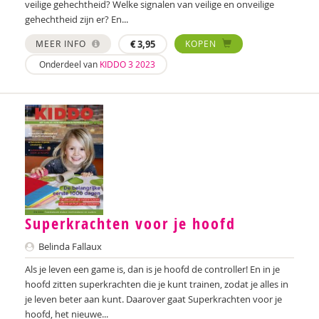
veilige gehechtheid? Welke signalen van veilige en onveilige
Zeina Bassa
gehechtheid zijn er? En...
Laura Batstra
MEER INFO
€
3,95
KOPEN
Onderdeel van
KIDDO 3 2023
Rebecca Beck
Maria Hetty van den Berg
Remco van den Berg
Brenda Berns
Annemiek van Beurden
Anne Bijsterbosch
Superkrachten voor je hoofd
Joyce Blauwhoff
Belinda Fallaux
Mascha Boelaars
Als je leven een game is, dan is je hoofd de controller! En in je
hoofd zitten superkrachten die je kunt trainen, zodat je alles in
Marieke Boelhouwer
je leven beter aan kunt. Daarover gaat Superkrachten voor je
hoofd, het nieuwe...