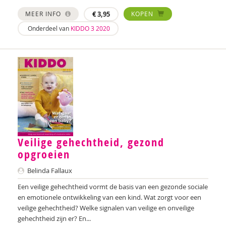
Jolien Boksebeld
MEER INFO
€
3,95
KOPEN
Annerieke Boland
Onderdeel van
KIDDO 3 2020
Denise Bontje
Marianne Boogaard
Chantal Booi
Rhodé van den Born
Caroline Boudry
Veilige gehechtheid, gezond
Karin Brandt
opgroeien
Maryse Broek
Belinda Fallaux
Marik Broere
Een veilige gehechtheid vormt de basis van een gezonde sociale
en emotionele ontwikkeling van een kind. Wat zorgt voor een
Lola Brouwer
veilige gehechtheid? Welke signalen van veilige en onveilige
gehechtheid zijn er? En...
Ed Buitenhek