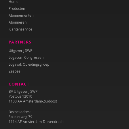
Home
Geert-Jan Stams
Producten
Frea Swets-Gronert
Abonnementen
Abonneren
Louis Tavecchio
Klantenservice
Aart Verschuur
PARTNERS
Peter de Wit
Uitgeverij SWP
Logacom Congressen
Logavak Opleidingsgroep
Zesbee
CONTACT
BV Uitgeverij SWP
Postbus 12010
1100 AA Amsterdam-Zuidoost
Bezoekadres:
Spaklerweg 79
1114 AE Amsterdam-Duivendrecht