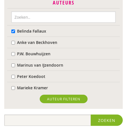
AUTEURS
Belinda Fallaux
Anke van Beckhoven
P.W. Bouwhuijzen
Marinus van IJzendoorn
Peter Koedoot
Marieke Kramer
Wietse de Lege
AUTEUR FILTEREN
Maarten van der Linde
ZOEKEN
Rob Luckerhof