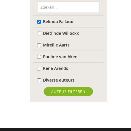
Belinda Fallaux
Dietlinde Willockx
Mireille Aarts
Pauline van Aken
René Arends
Diverse auteurs
Roli Ayutsede
AUTEUR FILTEREN
Rosalie Baan
Anne-Floor Bakker
Pieter Paul Bakker