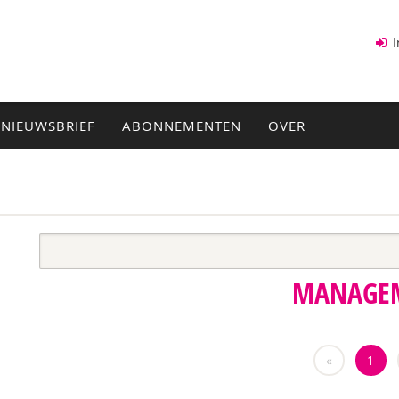
I
NIEUWSBRIEF
ABONNEMENTEN
OVER
MANAGE
«
1