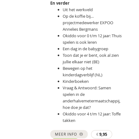
En verder
Uit het werkveld
Op de koffie bij…
projectmedewerker EXPOO
Annelies Bergmans
Okiddo voor 0 t/m 12 jaar: Thuis
spelen is ook leren
Een dag in de babygroep
Toon dat je er bent, ook al zien
jullie elkaar niet (BE)
Bewegen op het
kinderdagverblijf (NL)
Kinderboeken
Vraag & Antwoord: Samen
spelen in de
anderhalvemetermaatschappij,
hoe doe je dat?
Okiddo voor 4 t/m 12 jaar: Toffe
takken
MEER INFO
€
9,95