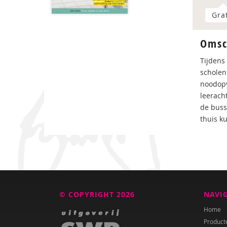
Gra
Omsc
Tijdens
scholen
noodopv
leerach
de busse
thuis k
© COPYRIGHT 2026
NAVI
Home
Product