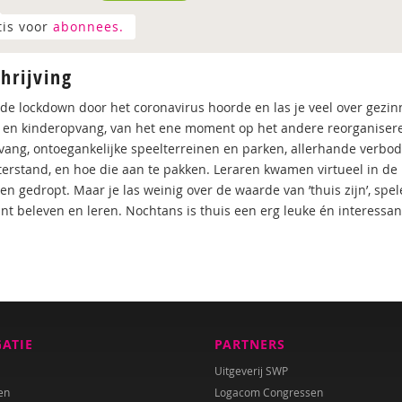
tis voor
abonnees.
hrijving
 de lockdown door het coronavirus hoorde en las je veel over gezin
 en kinderopvang, van het ene moment op het andere reorganiseren
ang, ontoegankelijke speelterreinen en parken, allerhande verbode
terstand, en hoe die aan te pakken. Leraren kwamen virtueel in de
n gedropt. Maar je las weinig over de waarde van ’thuis zijn’, spele
unt beleven en leren. Nochtans is thuis een erg leuke én interessan
GATIE
PARTNERS
Uitgeverij SWP
en
Logacom Congressen