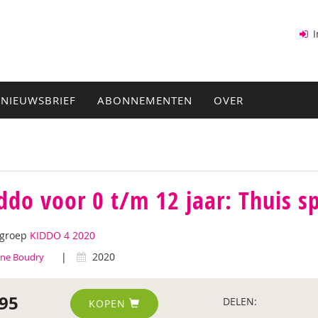
I
NIEUWSBRIEF
ABONNEMENTEN
OVER
ddo voor 0 t/m 12 jaar: Thuis sp
tgroep
KIDDO 4 2020
|
2020
ine Boudry
95
DELEN:
KOPEN