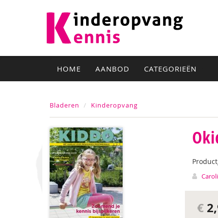
HOME
AANBOD
CATEGORIEËN
Bladeren
Kinderopvang
Oki
Produc
Carol
€
2,