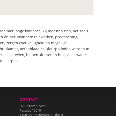
nen met jonge kinderen. Zij moesten zich, net zoals
 én heruitvinden: telewerken, pre-teaching,
n, zorgen over veiligheid en mogelijke
 huiskamer, oefenblaadjes, kleurpotloden werden in
n, je vervelen, helpen klussen in huis, alles wat je
te leerplek.
CONTACT
BV Uitgeverij SWP
Postbus 12010
1100 AA Amsterdam-Zuidoost