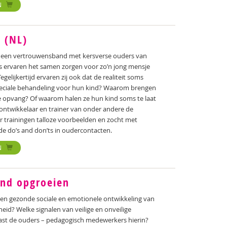
N
 (NL)
n een vertrouwensband met kersverse ouders van
s ervaren het samen zorgen voor zo’n jong mensje
elijkertijd ervaren zij ook dat de realiteit soms
peciale behandeling voor hun kind? Waarom brengen
 opvang? Of waarom halen ze hun kind soms te laat
 ontwikkelaar en trainer van onder andere de
ar trainingen talloze voorbeelden en zocht met
e do’s and don’ts in oudercontacten.
N
ond opgroeien
een gezonde sociale en emotionele ontwikkeling van
heid? Welke signalen van veilige en onveilige
naast de ouders – pedagogisch medewerkers hierin?