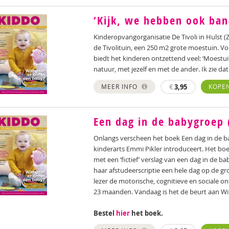
‘Kijk, we hebben ook ban
Kinderopvangorganisatie De Tivoli in Hulst (
de Tivolituin, een 250 m2 grote moestuin.
biedt het kinderen ontzettend veel: ‘Moestu
natuur, met jezelf en met de ander. Ik zie da
MEER INFO
€
3,95
KOPE
Een dag in de babygroep (
Onlangs verscheen het boek Een dag in de b
kinderarts Emmi Pikler introduceert. Het bo
met een ‘fictief’ verslag van een dag in de b
haar afstudeerscriptie een hele dag op de gr
lezer de motorische, cognitieve en sociale on
23 maanden. Vandaag is het de beurt aan Wi
Bestel
hier
het boek.