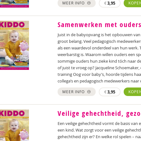
MEER INFO
€
3,95
KOPE
Samenwerken met ouders
Juist in de babyopvang is het opbouwen va
groot belang. Veel pedagogisch medewerker
als een waardevol onderdeel van hun werk. Teg
weerbarstig is. Waarom willen ouders een s
sommige ouders hun zieke kind tóch naar de
of juist te vroeg op? Jacqueline Schoemaker,
training Oog voor baby’s, hoorde tijdens ha
collega’s en pedagogisch medewerkers naar d
MEER INFO
€
3,95
KOPE
Veilige gehechtheid, gez
Een veilige gehechtheid vormt de basis van 
een kind. Wat zorgt voor een veilige gehecht
gehechtheid zijn er? En welke rol spelen – 