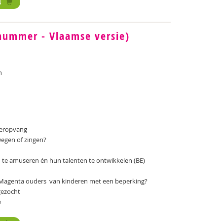
N
nummer - Vlaamse versie)
n
nderopvang
wegen of zingen?
 te amuseren én hun talenten te ontwikkelen (BE)
Magenta ouders van kinderen met een beperking?
gezocht
e