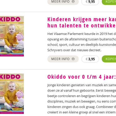
MEER INFO
€
9,95
KOPE
Kinderen krijgen meer ka
hun talenten te ontwikke
Het Vlaamse Parlement keurde in 2019 het d
opvang en de afstemming tussen buitenschool
school, sport, cultuur en deeltijds kunsto
Schryvers over dat nieuwe decreet.
MEER INFO
€
3,95
KOPE
Okiddo voor 0 t/m 4 jaar
Jonge kinderen genieten van muziek en same
doen ze al vanaf hun geboorte. Eerst bewege
beetje controleren en begrijpen kinderen hun
disciplines, muziek en bewegen, nu eens com
kinderen zingen dus ook graag. Combineer d
creëert in een kleine groep al snel een inti