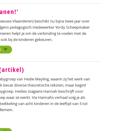
anen!’
Zeeuws-Vlaanderen) beschikt nu bijna twee jaar over
 Volgens pedagogisch medewerker Yordy Scheepmaker
inieren helpt je om de verbinding te voelen met de
t ook bij de kinderen gebeuren.
N
artikel)
abygroep van Hedie Meyling, waarin zij het werk van
ek bevat diverse theoretische teksten, maar begint
abygroep. Hedies stagiaire Hannah beschrijft voor
oep waar ze werkt. Via Hannahs verhaal volg je als
twikkeling van acht kinderen in de leeftijd van 5 tot
llemein.