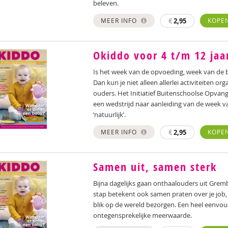
beleven.
MEER INFO
€
2,95
KOPE
Okiddo voor 4 t/m 12 jaar
Is het week van de opvoeding, week van de
Dan kun je niet alleen allerlei activiteiten 
ouders. Het Initiatief Buitenschoolse Opva
een wedstrijd naar aanleiding van de week 
‘natuurlijk’.
MEER INFO
€
2,95
KOPE
Samen uit, samen sterk
Bijna dagelijks gaan onthaalouders uit Gr
stap betekent ook samen praten over je job, 
blik op de wereld bezorgen. Een heel eenvo
ontegensprekelijke meerwaarde.