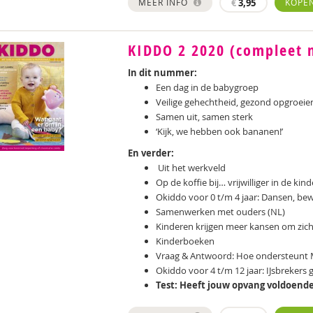
MEER INFO
€
3,95
KOPE
KIDDO 2 2020 (compleet 
In dit nummer:
Een dag in de babygroep
Veilige gehechtheid, gezond opgroeie
Samen uit, samen sterk
‘Kijk, we hebben ook bananen!’
En verder:
Uit het werkveld
Op de koffie bij… vrijwilliger in de ki
Okiddo voor 0 t/m 4 jaar: Dansen, be
Samenwerken met ouders (NL)
Kinderen krijgen meer kansen om zich
Kinderboeken
Vraag & Antwoord: Hoe ondersteunt 
Okiddo voor 4 t/m 12 jaar: IJsbrekers 
Test: Heeft jouw opvang voldoend