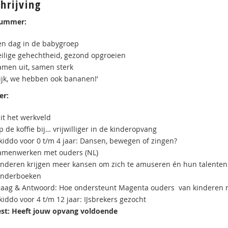
hrijving
 nummer:
en dag in de babygroep
eilige gehechtheid, gezond opgroeien
amen uit, samen sterk
Kijk, we hebben ook bananen!’
er:
it het werkveld
 de koffie bij… vrijwilliger in de kinderopvang
kiddo voor 0 t/m 4 jaar: Dansen, bewegen of zingen?
amenwerken met ouders (NL)
inderen krijgen meer kansen om zich te amuseren én hun talenten 
inderboeken
raag & Antwoord: Hoe ondersteunt Magenta ouders van kinderen 
iddo voor 4 t/m 12 jaar: IJsbrekers gezocht
est: Heeft jouw opvang voldoende