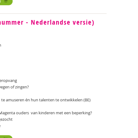
N
nummer - Nederlandse versie)
n
nderopvang
wegen of zingen?
 te amuseren én hun talenten te ontwikkelen (BE)
Magenta ouders van kinderen met een beperking?
gezocht
e