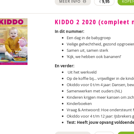
MEER INFO
€
9,95
KOPE
KIDDO 2 2020 (compleet 
In dit nummer:
Een dag in de babygroep
Veilige gehechtheid, gezond opgroeie
Samen uit, samen sterk
‘Kijk, we hebben ook bananen!’
En verder:
Uit het werkveld
Op de koffie bij… vrijwilliger in de ki
Okiddo voor 0 t/m 4 jaar: Dansen, be
Samenwerken met ouders (NL)
Kinderen krijgen meer kansen om zich
Kinderboeken
Vraag & Antwoord: Hoe ondersteunt 
Okiddo voor 4 t/m 12 jaar: IJsbrekers 
Test: Heeft jouw opvang voldoend