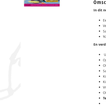
Omsc
In dit
E
V
S
‘
En verd
U
Op
O
S
K
K
V
Ok
T