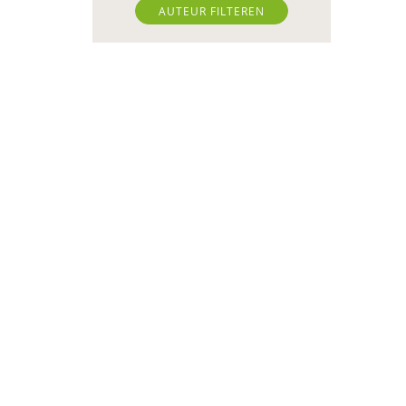
AUTEUR FILTEREN
Chantal Ariens
Ben Baarda
Miriam Barendregt
Ana del Barrio Saiz
Daniëlla Bastin
Laura Batstra
Joop Berding
Willeke van den Berg-
Meijerhoven
Annelies Bergmans
Theo Blom