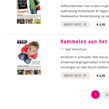
Zelfverzekerder met ouders in ges
taaltraining Nederlands 3F begin
Medewerker Kinderopvang op zak, 
MEER INFO
€
4,95
Rammelen aan het 
Aart Verschuur
Kinderen in armoede. Wat doe je
kinderopvangorganisatie? Hoe he
Groningen en Den Bosch hebben k
MEER INFO
€
4,95
«
1
2