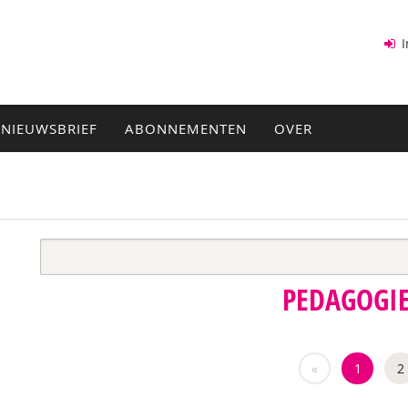
I
NIEUWSBRIEF
ABONNEMENTEN
OVER
PEDAGOGI
«
1
2