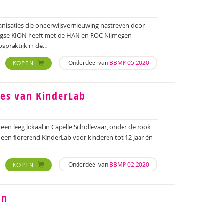
nisaties die onderwijsvernieuwing nastreven door
egse KION heeft met de HAN en ROC Nijmegen
raktijk in de...
Onderdeel van
BBMP 05.2020
KOPEN
ces van KinderLab
 een leeg lokaal in Capelle Schollevaar, onder de rook
 een florerend KinderLab voor kinderen tot 12 jaar én
Onderdeel van
BBMP 02.2020
KOPEN
en