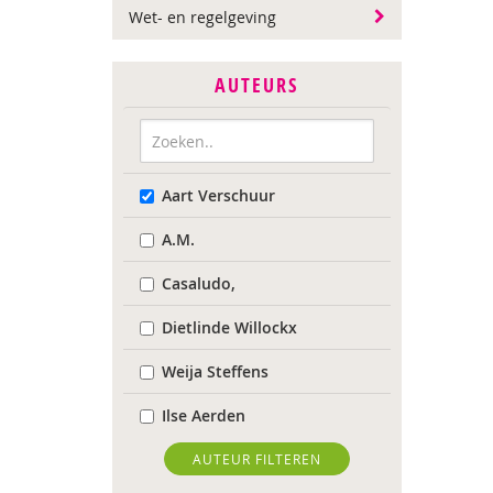
Wet- en regelgeving
AUTEURS
Aart Verschuur
A.M.
Casaludo,
Dietlinde Willockx
Weija Steffens
Ilse Aerden
Pauline van Aken
AUTEUR FILTEREN