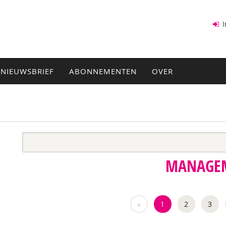
I
NIEUWSBRIEF
ABONNEMENTEN
OVER
MANAGE
«
1
2
3