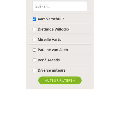
Aart Verschuur
Dietlinde Willockx
Mireille Aarts
Pauline van Aken
René Arends
Diverse auteurs
Roli Ayutsede
AUTEUR FILTEREN
Rosalie Baan
Anne-Floor Bakker
Pieter Paul Bakker