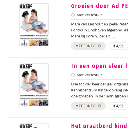
Groeien door Ad P
Aart Verschuur
Mara van Lieshout en Joëlle Peter
Fontys in Eindhoven afgerond. All
Mara bij Korein, Joëlle bij...
MEER INFO
€
4,95
In een open sfeer 
Aart Verschuur
Drie tot vier keer per jaar orga
Kenniscentrum Kinderopvang inf
doelgroepen. In de ‘Kennisgroep m
MEER INFO
€
4,95
Het praatbord kin