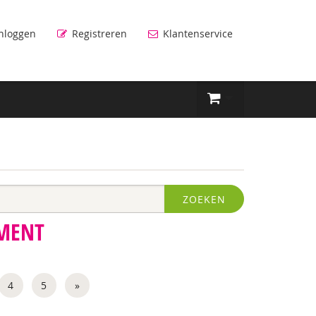
nloggen
Registreren
Klantenservice
ZOEKEN
MENT
4
5
»