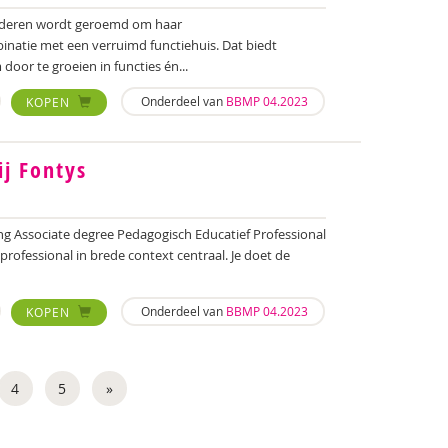
inderen wordt geroemd om haar
inatie met een verruimd functiehuis. Dat biedt
oor te groeien in functies én...
Onderdeel van
BBMP 04.2023
KOPEN
ij Fontys
ing Associate degree Pedagogisch Educatief Professional
 professional in brede context centraal. Je doet de
Onderdeel van
BBMP 04.2023
KOPEN
4
5
»