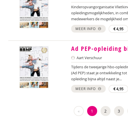
Kinderopvangorganisatie Vlietk
opleidingsmogelijkheden, in comb
medewerkers de mogelijkheid om d
MEER INFO
€
4,95
Ad PEP-opleiding b
Aart Verschuur
Tijdens de tweejarige hbo-opleid
(Ad PEP) staat je ontwikkeling tot
opleiding bijna altijd naast je...
MEER INFO
€
4,95
«
1
2
3