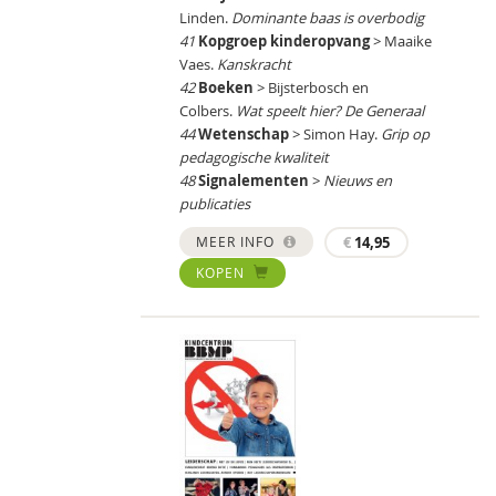
Linden.
Dominante baas is overbodig
41
Kopgroep kinderopvang
> Maaike
Vaes.
Kanskracht
42
Boeken
> Bijsterbosch en
Colbers.
Wat speelt hier? De Generaal
44
Wetenschap
> Simon Hay.
Grip op
pedagogische kwaliteit
48
Signalementen
>
Nieuws en
publicaties
MEER INFO
€
14,95
KOPEN