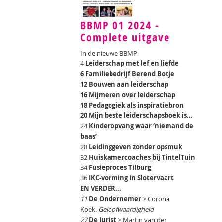
BBMP 01 2024 -
Complete uitgave
In de nieuwe BBMP
4
Leiderschap met lef en liefde
6 Familiebedrijf Berend Botje
12 Bouwen aan leiderschap
16 Mijmeren over leiderschap
18 Pedagogiek als inspiratiebron
20 Mijn beste leiderschapsboek is…
24
Kinderopvang waar ‘niemand de
baas’
28
Leidinggeven zonder opsmuk
32
Huiskamercoaches bij TintelTuin
34
Fusieproces Tilburg
36
IKC-vorming in Slotervaart
EN VERDER...
11
De Ondernemer
> Corona
Koek.
Geloofwaardigheid
27
De Jurist
> Martin van der