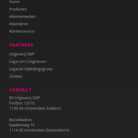
Home
Dawn Huebner
Producten
Corina Hulsman
Abonnementen
Abonneren
Sherita Jager
Klantenservice
Barbara Janssen
PARTNERS
Francine Jellesma
Uitgeverij SWP
Logacom Congressen
IJsbrand Jepma
Logavak Opleidingsgroep
Zesbee
Lisanne Jilink
CONTACT
Tilly de Jong
BV Uitgeverij SWP
Annelies Karelse
Postbus 12010
1100 AA Amsterdam-Zuidoost
José Koning
Bezoekadres:
Spaklerweg 79
Hilde Krajenbrink
1114 AE Amsterdam-Duivendrecht