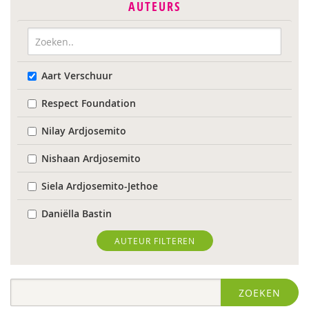
AUTEURS
Aart Verschuur
Respect Foundation
Nilay Ardjosemito
Nishaan Ardjosemito
Siela Ardjosemito-Jethoe
Daniëlla Bastin
Joyce Blauwhoff
AUTEUR FILTEREN
Robbert Blokland
ZOEKEN
Denise Bontje