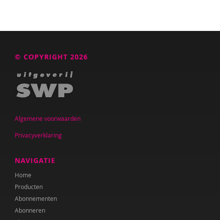
Janneke Hagens
Noëlle Haitsma
Audrey van den Ham
© COPYRIGHT 2026
Simon Hay
Loes van Heek
Miek Hehenkamp
Algemene voorwaarden
Inne Hemeryck
Privacyverklaring
Nikita Hermans
NAVIGATIE
Barbara Hermsen
Home
Marie-Claire van Hessen
Producten
Abonnementen
Mariëlle Hettinga
Abonneren