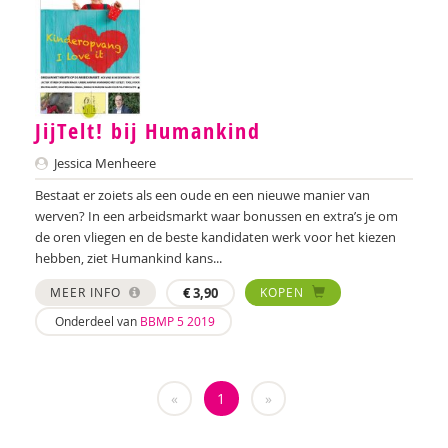
Mirjam Gevers Deynoot-Schaub
Jeroen Glen
Frank Gobel
JijTelt! bij Humankind
Hans Götze
Jessica Menheere
Betsy van de Grift
Bestaat er zoiets als een oude en een nieuwe manier van
werven? In een arbeidsmarkt waar bonussen en extra’s je om
Marieke Groenewold
de oren vliegen en de beste kandidaten werk voor het kiezen
hebben, ziet Humankind kans...
Hennie Groot Haar
MEER INFO
€
3,90
KOPEN
Dominique Grotenhuis
Onderdeel van
BBMP 5 2019
Inge Gruijters
Anneke Guis
«
1
»
Janneke Hagenaar