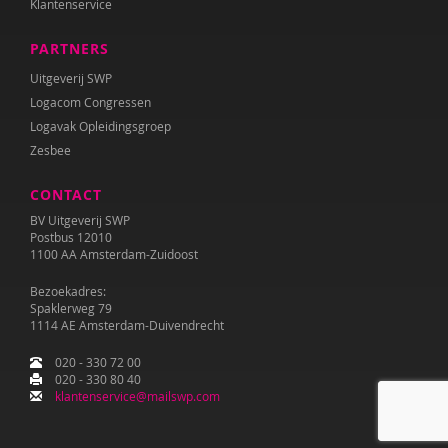
Klantenservice
Gidi Heynens
PARTNERS
Josette Hoex
Uitgeverij SWP
Josette Hoex
Logacom Congressen
Logavak Opleidingsgroep
Anja Hol
Zesbee
Simone den Hollander
CONTACT
Laura Hoogcarspel
BV Uitgeverij SWP
Postbus 12010
Onno Hoorn
1100 AA Amsterdam-Zuidoost
Marga Hooyman
Bezoekadres:
Spaklerweg 79
1114 AE Amsterdam-Duivendrecht
Ine Hostyn
020 - 330 72 00
Sam ten Hove
020 - 330 80 40
klantenservice@mailswp.com
Laura Hovenkamp