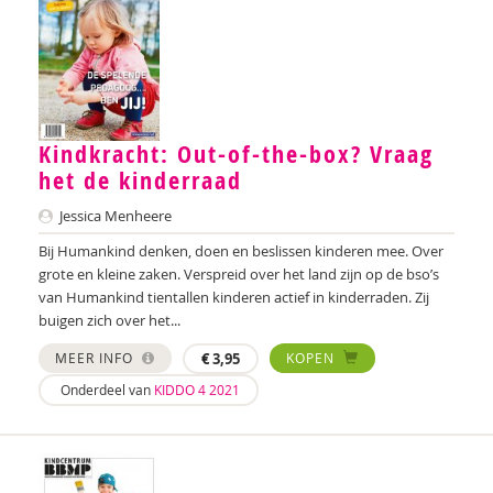
Lynn van Ewijk
Belinda Fallaux
Marinda Fischer
Kindkracht: Out-of-the-box? Vraag
Ruben Fukkink
het de kinderraad
Marjolein van der Gaag
Jessica Menheere
Bij Humankind denken, doen en beslissen kinderen mee. Over
Naomie Geens
grote en kleine zaken. Verspreid over het land zijn op de bso’s
van Humankind tientallen kinderen actief in kinderraden. Zij
Johan Gelderloos
buigen zich over het...
Lieke Gerritsen
MEER INFO
€
3,95
KOPEN
Sharon Gesthuizen
Onderdeel van
KIDDO 4 2021
Nina Geuens
Edith Geurts