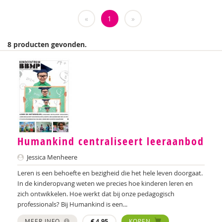
Marielle Balledux
«
1
»
Ana del Barrio Saiz
Rina Bartels
8 producten gevonden.
Daniëlla Bastin
Celeste Bekkering
Joop Berding
Kim van den Berg
Humankind centraliseert leeraanbod
Nicolette van den Berg
Jessica Menheere
Tonny van den Berg
Leren is een behoefte en bezigheid die het hele leven doorgaat.
Tony Bertram
In de kinderopvang weten we precies hoe kinderen leren en
zich ontwikkelen. Hoe werkt dat bij onze pedagogisch
Brenda Best
professionals? Bij Humankind is een...
Annemiek van Beurden
MEER INFO
€
4,95
KOPEN