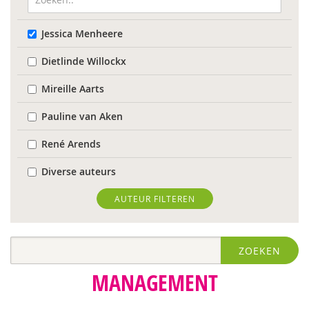
Jessica Menheere
Dietlinde Willockx
Mireille Aarts
Pauline van Aken
René Arends
Diverse auteurs
Roli Ayutsede
AUTEUR FILTEREN
Rosalie Baan
ZOEKEN
Anne-Floor Bakker
MANAGEMENT
Pieter Paul Bakker