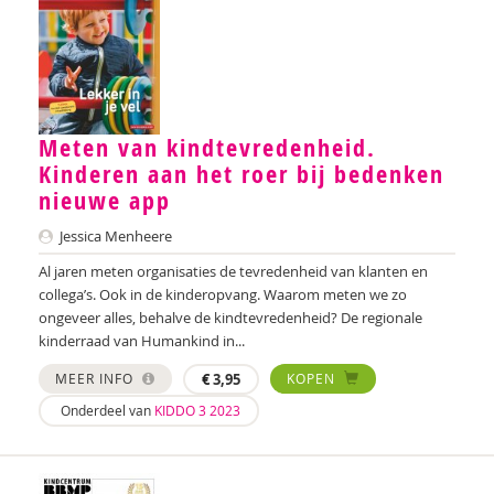
Esther Daniëls
Annika de Haan
Chris De Kimpe
Meten van kindtevredenheid.
Jan De Mets
Kinderen aan het roer bij bedenken
Franky De Meyer
nieuwe app
Petra de Voogd-Klinkhamer
Jessica Menheere
Al jaren meten organisaties de tevredenheid van klanten en
Willem de Vos
collega’s. Ook in de kinderopvang. Waarom meten we zo
ongeveer alles, behalve de kindtevredenheid? De regionale
Bart Declercq
kinderraad van Humankind in...
Marijke Dekker
MEER INFO
€
3,95
KOPEN
Leontine Diemel-Tromp
Onderdeel van
KIDDO 3 2023
Marjolein van Dijk