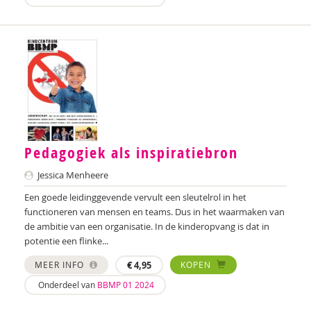
Dirk Brants
Merel Breedeveld
Marion Breg
Jan Pieter Brinkman
Amber Broek
Pedagogiek als inspiratiebron
Martine Broekhuizen
Jessica Menheere
Miranda Bron
Een goede leidinggevende vervult een sleutelrol in het
Jorn de Bruin
functioneren van mensen en teams. Dus in het waarmaken van
de ambitie van een organisatie. In de kinderopvang is dat in
Ed Buitenhek
potentie een flinke...
MEER INFO
€
4,95
KOPEN
Wouter Bulckaert
Onderdeel van
BBMP 01 2024
Jeanet Bus