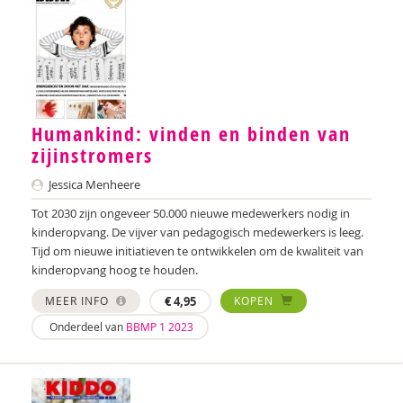
Wendy Doeleman
Leen Dom
Monique Dongelmans
Nanne van Doorn
Humankind: vinden en binden van
Jeannette Doornenbal
zijinstromers
Anki Duin
Jessica Menheere
Tot 2030 zijn ongeveer 50.000 nieuwe medewerkers nodig in
Marieke Effting
kinderopvang. De vijver van pedagogisch medewerkers is leeg.
Tijd om nieuwe initiatieven te ontwikkelen om de kwaliteit van
Loïs Eijgenraam
kinderopvang hoog te houden.
Kim Einder
MEER INFO
€
4,95
KOPEN
Mohamed el Bouk
Onderdeel van
BBMP 1 2023
Cristel Elias
Sabine van Elk