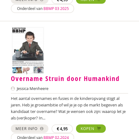
Onderdeel van
BBMP 03 2025
Saskia van Beveren
Joyce Blauwhoff
Theo Blom
Esther Blondelle
Mascha Boelaars
Wendy Boesveld
Overname Struin door Humankind
Martin Bosma
Jessica Menheere
Sanne Bosmans
Het aantal overnames en fusies in de kinderopvang stijgt al
jaren. Heb je groeiambitie of wil je je op de markt begeven als
Caroline Boudry
kandidaat ter overname? Wat je wensen ook zijn: waarop let je
als (ver)koper? In...
Marieke van Boven
MEER INFO
€
4,95
KOPEN
Iris Brandsteder
Onderdeel van
BBMP 02.2024