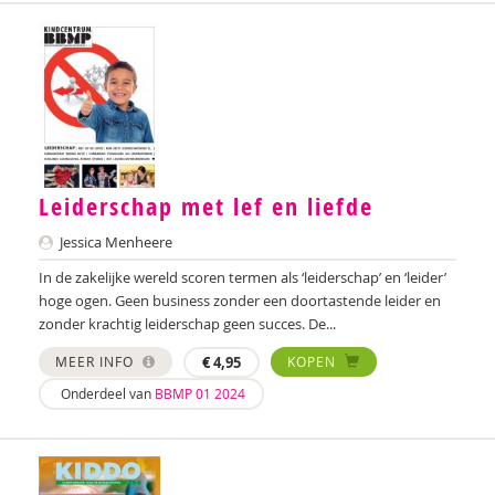
Bob Buyse
Johnny van Cadsand
Nathalie Camacho
Theo Cappon
Fanny Cattenstart
Leiderschap met lef en liefde
Renilde Claesen
Jessica Menheere
In de zakelijke wereld scoren termen als ‘leiderschap’ en ‘leider’
Diederik De Clercq
hoge ogen. Geen business zonder een doortastende leider en
zonder krachtig leiderschap geen succes. De...
Wilmie Colbers
MEER INFO
€
4,95
KOPEN
Tom Compaijen
Onderdeel van
BBMP 01 2024
Mirjam Companjen
Ashley Cowles