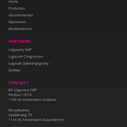
Home
Mariëlle Cloin
Producten
Resi Damhuis
Abonnementen
Abonneren
Annika de Haan
Klantenservice
Teije ten Den
PARTNERS
Kirsten Dijk
Uitgeverij SWP
Logacom Congressen
Leen Dom
Logavak Opleidingsgroep
Zesbee
Nanne van Doorn
CONTACT
Anne L. Douglass
BV Uitgeverij SWP
Marieke Effting
Postbus 12010
1100 AA Amsterdam-Zuidoost
Remco van Eijkel
Bezoekadres:
Spaklerweg 79
Corina Elzenaar
1114 AE Amsterdam-Duivendrecht