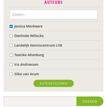
AUTEURS
Jessica Menheere
Dietlinde Willockx
Landelijk Kenniscentrum LVB
Teatske Altenburg
Iris Andriessen
Silke van Arum
Roli Ayutsede
AUTEUR FILTEREN
Sebastiaan Baauw
ZOEKEN
Laura Batstra