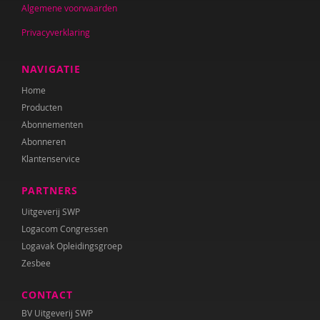
Edith Geurts
Algemene voorwaarden
Cudi Gölpinar
Privacyverklaring
Hans Götze
NAVIGATIE
Simon Hay
Home
Producten
Inne Hemeryck
Abonnementen
Abonneren
Frank van den Heuvel
Klantenservice
Froukje Hoobroeckx
PARTNERS
Marga Hooyman
Uitgeverij SWP
Logacom Congressen
IJsbrand Jepma
Logavak Opleidingsgroep
Eva Kalis
Zesbee
Annelies Kassenberg
CONTACT
BV Uitgeverij SWP
Corona Koek