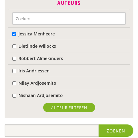
AUTEURS
Jessica Menheere
Dietlinde Willockx
Robbert Almekinders
Iris Andriessen
Nilay Ardjosemito
Nishaan Ardjosemito
Siela Ardjosemito-Jethoe
AUTEUR FILTEREN
Nicole van Asten
ZOEKEN
Ina Bakker