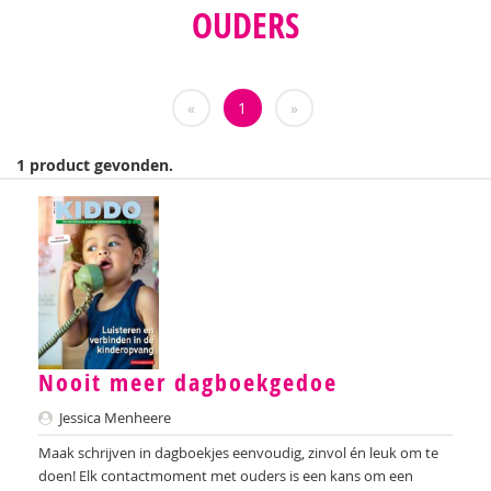
OUDERS
Zeina Bassa
Daniëlla Bastin
«
1
»
Anne Bijsterbosch
Geraldien Blokland
1 product gevonden.
Denise Bontje
Martine Borgdorff
Anne Bos
Lidwien Boudens
Caroline Boudry
Nooit meer dagboekgedoe
Martine Broekhuizen
Jessica Menheere
Maak schrijven in dagboekjes eenvoudig, zinvol én leuk om te
Helma Brouwers
doen! Elk contactmoment met ouders is een kans om een