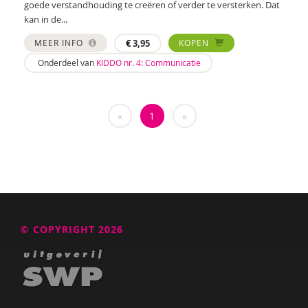
goede verstandhouding te creëren of verder te versterken. Dat
Katrien Brys
kan in de...
Ed Buitenhek
MEER INFO
€
3,95
KOPEN
Onderdeel van
KIDDO nr. 4: Communicatie
Wouter Bulckaert
Marjolijn Distelbrink
«
1
»
Leen Dom
Edith van Eck
Sonja Ehlers
Tirtsa Ehrlich
Belinda Fallaux
© COPYRIGHT 2026
Naomi Geens
Naomie Geens