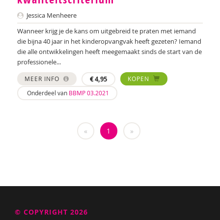
Wilmie Colbers
Jessica Menheere
Hanneke Creemers
Wanneer krijg je de kans om uitgebreid te praten met iemand
die bijna 40 jaar in het kinderopvangvak heeft gezeten? Iemand
Jessica Crezee
die alle ontwikkelingen heeft meegemaakt sinds de start van de
professionele...
Jan De Mets
MEER INFO
€
4,95
KOPEN
Petra de Voogd-Klinkhamer
Onderdeel van
BBMP 03.2021
Bart Declercq
Amanda Dietrich
«
1
»
Feike Dietz
Ariane van Dijk
Kirsten Dijk
Marjolein van Dijk
© COPYRIGHT 2026