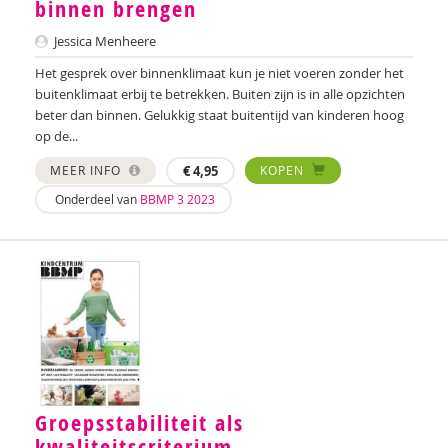
binnen brengen
Ester van den Boog
Jessica Menheere
Caroline Boudry
Het gesprek over binnenklimaat kun je niet voeren zonder het
buitenklimaat erbij te betrekken. Buiten zijn is in alle opzichten
Shirine Bousaid
beter dan binnen. Gelukkig staat buitentijd van kinderen hoog
op de...
Miranda Bron
MEER INFO
€
4,95
KOPEN
Helma Brouwers
Onderdeel van
BBMP 3 2023
Marieke Bruil
Arie de Bruin
Ed Buitenhek
Wouter Bulckaert
Theo Cappon
Groepsstabiliteit als
Lieve Claeys
kwaliteitscriterium