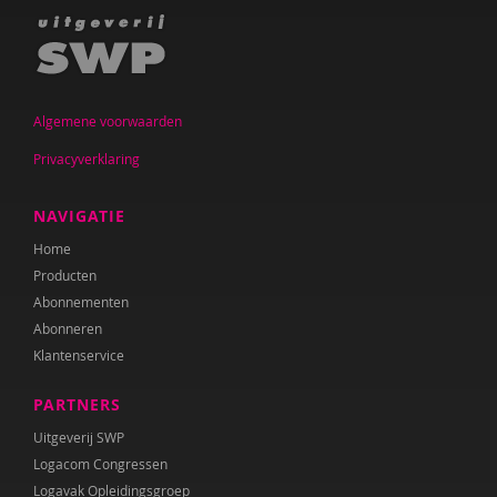
Nanne van Doorn
Pauline Dougle
Hanske Douwenga
Algemene voorwaarden
Sandra van Duijn
Privacyverklaring
Anki Duin
NAVIGATIE
Edith van Eck
Home
Karin Eeckhout
Producten
Abonnementen
Kim Einder
Abonneren
Klantenservice
Cristel Elias
Belinda Fallaux
PARTNERS
Uitgeverij SWP
Christine Faure
Logacom Congressen
Logavak Opleidingsgroep
Paula Fikkert