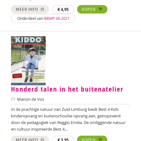
Saskia van Schaik
MEER INFO
€
4,95
KOPEN
Onderdeel van
BBMP 06.2021
Annemiek Veen
Ymkje Velzeboer
Aart Verschuur
Yvette Vervoort
Manon de Vos
Monique de Wildt
Honderd talen in het buitenatelier
Dietlinde Willockx
Manon de Vos
In de prachtige natuur van Zuid-Limburg biedt Best 4 Kids
kinderopvang en buitenschoolse opvang aan, geïnspireerd
door de pedagogiek van Reggio Emilia. De omliggende natuur
en cultuur inspireerde Best 4...
MEER INFO
€
3,95
KOPEN