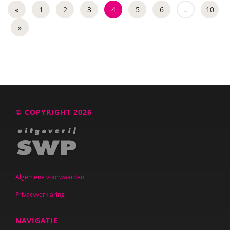
«
1
2
3
4
5
6
..
10
»
© COPYRIGHT 2026
Algemene voorwaarden
Privacyverklaring
NAVIGATIE