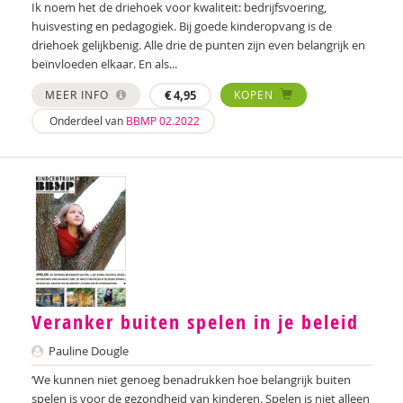
Marijoke van der Keur
Ik noem het de driehoek voor kwaliteit: bedrijfsvoering,
huisvesting en pedagogiek. Bij goede kinderopvang is de
Corona Koek
driehoek gelijkbenig. Alle drie de punten zijn even belangrijk en
beïnvloeden elkaar. En als...
Verena Kraaij
MEER INFO
€
4,95
KOPEN
Marieke Kramer
Onderdeel van
BBMP 02.2022
Nathalie van Laecke
Lien Van Laere
Ferre Laevers
Paul Leseman
Marga van der Linden
Veranker buiten spelen in je beleid
Marije Magito
Pauline Dougle
Jelka Matlung
‘We kunnen niet genoeg benadrukken hoe belangrijk buiten
spelen is voor de gezondheid van kinderen. Spelen is niet alleen