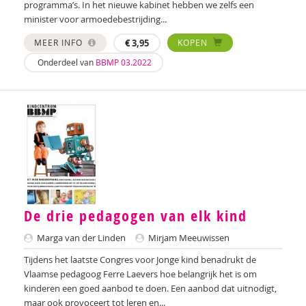
programma’s. In het nieuwe kabinet hebben we zelfs een
minister voor armoedebestrijding...
An Raes
MEER INFO
€
3,95
KOPEN
Ellen Rutgeerts
Onderdeel van
BBMP 03.2022
Félice van der Sande
Wilma Schepers
Nima Sharmahd
Bo Sijpkes
Hélène Smid
De drie pedagogen van elk kind
Sanne Spiero
Marga van der Linden
Mirjam Meeuwissen
Diana Turkenburg-de Haan
Tijdens het laatste Congres voor Jonge kind benadrukt de
Martin van der Linden
Vlaamse pedagoog Ferre Laevers hoe belangrijk het is om
kinderen een goed aanbod te doen. Een aanbod dat uitnodigt,
Thomas van Huizen
maar ook provoceert tot leren en...