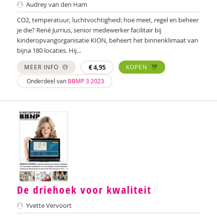
Audrey van den Ham
Simon Hay
CO2, temperatuur, luchtvochtigheid: hoe meet, regel en beheer
Saskia Henderson
je die? René Jurrius, senior medewerker facilitair bij
kinderopvangorganisatie KION, beheert het binnenklimaat van
Jorick Hendriksen
bijna 180 locaties. Hij...
Josette Hoex
MEER INFO
€
4,95
KOPEN
Onderdeel van
BBMP 3 2023
Yvonne Huisman
Erik Jan de Wilde
IJsbrand Jepma
Karen Jongeneel
Maria Jongsma
Eva Kalis
De driehoek voor kwaliteit
Monique Kerpen
Yvette Vervoort