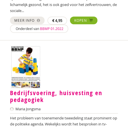
Mirjam Meeuwissen
lichamelijk gezond, het is ook goed voor het zelfvertrouwen, de
sociale...
Jessica Menheere
MEER INFO
€
4,95
KOPEN
Gerdi Meyknecht
Onderdeel van
BBMP 01.2022
Rianne van der Molen
Jeanine Mulder
Kirsten Nøhr
An Piessens
Mandy Pijl
Bedrijfsvoering, huisvesting en
Sabine Plamper
pedagogiek
Janneke Plantenga
Maria Jongsma
Rick Ploemen
Het probleem van toenemende tweedeling staat prominent op
de politieke agenda. Wekelijks wordt het besproken in tv-
Ilse Raasing