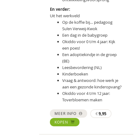
En verder:
Uit het werkveld
Op de koffie bij… pedagoog
Su’en Verweij-Kwok
Een dag in de babygroep
Okiddo voor 0 t/m 4 jaar: Kijk
een poes!
Een adoptiekindje in de groep
(BE)
Leesbevordering (NL)
Kinderboeken
Vraag & antwoord: hoe werk je
aan een gezonde kinderopvang?
Okiddo voor 4 t/m 12 jaar:
Toverbloemen maken
MEER INFO
€
9,95
KOPEN