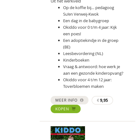
Uit het werkveld
Op de koffie bij… pedagoog
Su’en Verweij-Kwok
Een dag in de babygroep
Okiddo voor 0 t/m 4 jaar: Kijk
een poes!
Een adoptiekindje in de groep
(BE)
Leesbevordering (NL)
Kinderboeken
Vraag & antwoord: hoe werk je
aan een gezonde kinderopvang?
Okiddo voor 4 t/m 12 jaar:
Toverbloemen maken
MEER INFO
€
9,95
KOPEN