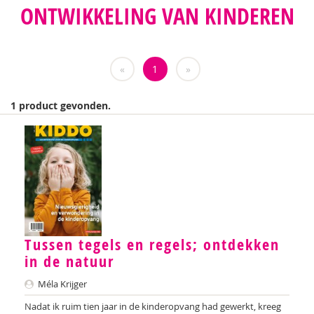
ONTWIKKELING VAN KINDEREN
Teatske Altenburg
Nilay Ardjosemito
«
1
»
Nishaan Ardjosemito
Siela Ardjosemito-Jethoe
1 product gevonden.
Chantal Ariens
Nicole van Asten
Diverse auteurs
Anne-Floor Bakker
Miriam Barendregt
Tussen tegels en regels; ontdekken
in de natuur
Ana del Barrio Saiz
Méla Krijger
Rina Bartels
Nadat ik ruim tien jaar in de kinderopvang had gewerkt, kreeg