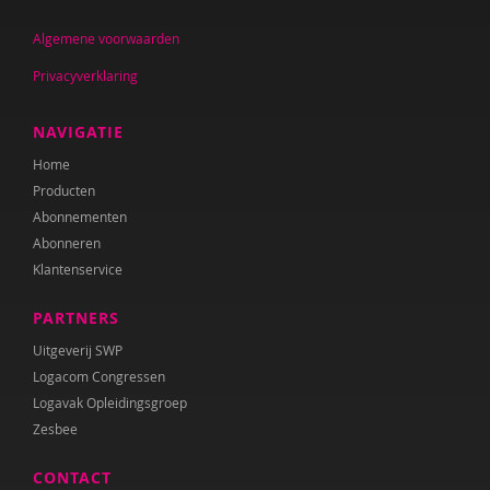
Jolien Boksebeld
Algemene voorwaarden
Annerieke Boland
Privacyverklaring
Denise Bontje
NAVIGATIE
Marianne Boogaard
Home
Chantal Booi
Producten
Abonnementen
Rhodé van den Born
Abonneren
Caroline Boudry
Klantenservice
Karin Brandt
PARTNERS
Uitgeverij SWP
Maryse Broek
Logacom Congressen
Marik Broere
Logavak Opleidingsgroep
Zesbee
Lola Brouwer
CONTACT
Ed Buitenhek