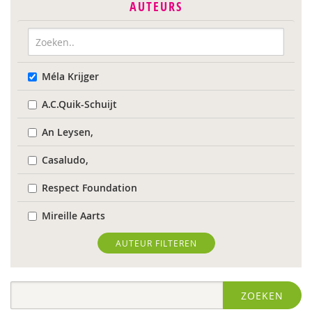
AUTEURS
Méla Krijger
A.C.Quik-Schuijt
An Leysen,
Casaludo,
Respect Foundation
Mireille Aarts
Marijke Adema
AUTEUR FILTEREN
Ilse Aerden
ZOEKEN
Robbert Almekinders