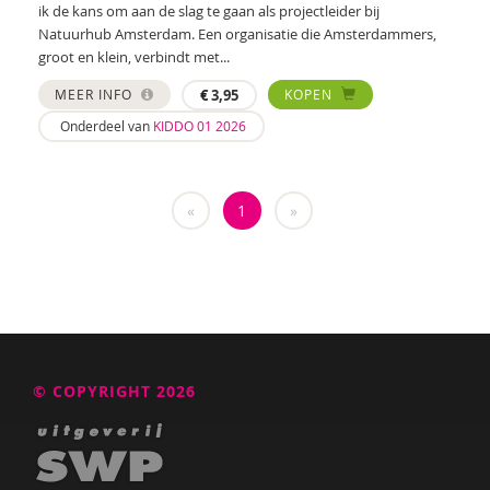
ik de kans om aan de slag te gaan als projectleider bij
Zeina Bassa
Natuurhub Amsterdam. Een organisatie die Amsterdammers,
groot en klein, verbindt met...
Laura Batstra
MEER INFO
€
3,95
KOPEN
Rebecca Beck
Onderdeel van
KIDDO 01 2026
Maria Hetty van den Berg
Remco van den Berg
«
1
»
Brenda Berns
Annemiek van Beurden
Anne Bijsterbosch
Joyce Blauwhoff
© COPYRIGHT 2026
Mascha Boelaars
Marieke Boelhouwer