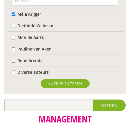
Méla Krijger
Dietlinde Willockx
Mireille Aarts
Pauline van Aken
René Arends
Diverse auteurs
Roli Ayutsede
AUTEUR FILTEREN
Rosalie Baan
ZOEKEN
Anne-Floor Bakker
MANAGEMENT
Pieter Paul Bakker