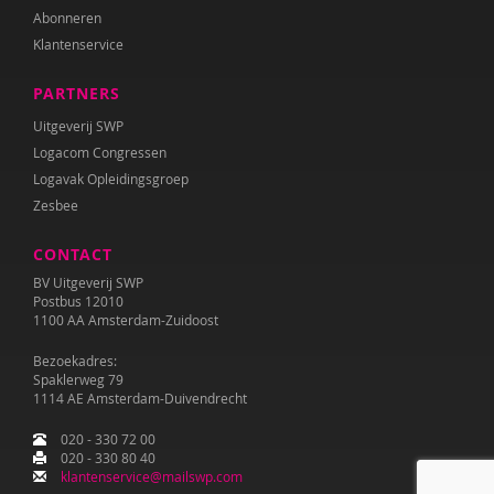
Abonneren
Saskia van Beveren
Klantenservice
Joyce Blauwhoff
PARTNERS
Theo Blom
Uitgeverij SWP
Logacom Congressen
Esther Blondelle
Logavak Opleidingsgroep
Zesbee
Mascha Boelaars
CONTACT
Wendy Boesveld
BV Uitgeverij SWP
Martin Bosma
Postbus 12010
1100 AA Amsterdam-Zuidoost
Sanne Bosmans
Bezoekadres:
Spaklerweg 79
Caroline Boudry
1114 AE Amsterdam-Duivendrecht
Marieke van Boven
020 - 330 72 00
020 - 330 80 40
Iris Brandsteder
klantenservice@mailswp.com