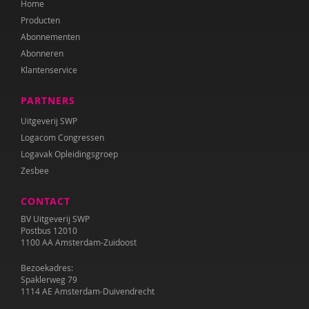
Home
Audrey van den Ham
Producten
Simon Hay
Abonnementen
Abonneren
Nienke van Heerde
Klantenservice
Saskia Henderson
PARTNERS
Jolien Hesselberth
Uitgeverij SWP
Logacom Congressen
Josette Hoex
Logavak Opleidingsgroep
Zesbee
Erik Jan de Wilde
CONTACT
Barbara Janssen
BV Uitgeverij SWP
Katie Lee Weille
Postbus 12010
1100 AA Amsterdam-Zuidoost
Paul Leseman
Bezoekadres:
Spaklerweg 79
Myrte van Lonkhuijsen
1114 AE Amsterdam-Duivendrecht