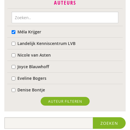
AUTEURS
Méla Krijger
Landelijk Kenniscentrum LVB
Nicole van Asten
Joyce Blauwhoff
Eveline Bogers
Denise Bontje
Caroline Boudry
AUTEUR FILTEREN
Iris Brandsteder
ZOEKEN
Wilmie Colbers