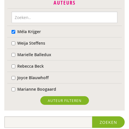
AUTEURS
Méla Krijger
Weija Steffens
Marielle Balledux
Rebecca Beck
Joyce Blauwhoff
Marianne Boogaard
Rhodé van den Born
AUTEUR FILTEREN
Caroline Boudry
ZOEKEN
Marik Broere