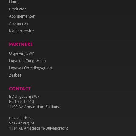
Home
Juul Klarenbeek
Producten
Katrien van Laere
Abonnementen
Abonneren
Lien Van Laere
Klantenservice
Liesbeth Lambert
PARTNERS
Irma Land
Uitgeverij SWP
Logacom Congressen
Leontien Noorlander
Logavak Opleidingsgroep
Zesbee
Mandy Pijl
CONTACT
Elke van Riel
BV Uitgeverij SWP
Ellen Rutgeerts
Postbus 12010
1100 AA Amsterdam-Zuidoost
Wilma Schepers
Bezoekadres:
Spaklerweg 79
Pauline Slot
1114 AE Amsterdam-Duivendrecht