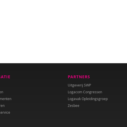
GATIE
PARTNERS
Uitgeverij SWP
en
Logacom Congressen
menten
Logavak Opleidingsgroep
ren
Zesbee
service