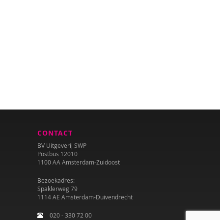
CONTACT
BV Uitgeverij SWP
Postbus 12010
1100 AA Amsterdam-Zuidoost
Bezoekadres:
Spaklerweg 79
1114 AE Amsterdam-Duivendrecht
020 - 330 72 00