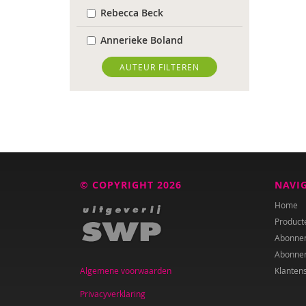
Rebecca Beck
Annerieke Boland
Wendy Bontje
AUTEUR FILTEREN
Wanda Bosbaan
Caroline Boudry
Marion Breg
Tessa Brik
© COPYRIGHT 2026
NAVI
Ed Buitenhek
Home
Product
Wouter Bulckaert
Abonne
Abonne
Ingrid Bunnik
Algemene voorwaarden
Klanten
Roxanna Camfferman
Privacyverklaring