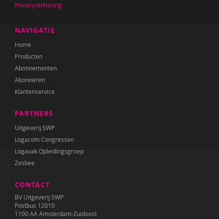
Privacyverklaring
Anne Mijke van Harten
Maria Heesen
NAVIGATIE
Home
Anouk Helmers
Producten
Nicky Ingels
Abonnementen
Abonneren
Sherita Jager
Klantenservice
Hilde Krajenbrink
PARTNERS
Lien Van Laere
Uitgeverij SWP
Logacom Congressen
Fien Lannoye
Logavak Opleidingsgroep
Zesbee
Esther van der Leek
CONTACT
Jolet Leenhouts
BV Uitgeverij SWP
Liliane Limpens
Postbus 12010
1100 AA Amsterdam-Zuidoost