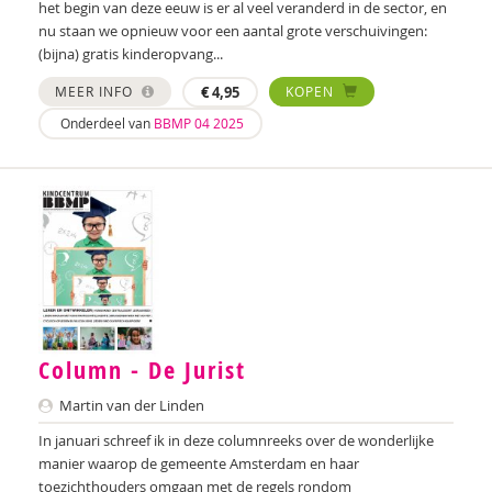
het begin van deze eeuw is er al veel veranderd in de sector, en
nu staan we opnieuw voor een aantal grote verschuivingen:
Hanneke Warga-Werkhoven
(bijna) gratis kinderopvang...
M.J. Warrens
MEER INFO
€
4,95
KOPEN
Annemieke van Wijk
Onderdeel van
BBMP 04 2025
Nienke Willering
Geert de Wit
Jeanette Wolleswinkel
Marco van Zandwijk
Marco Zuidam
Column - De Jurist
Martin van der Linden
In januari schreef ik in deze columnreeks over de wonderlijke
manier waarop de gemeente Amsterdam en haar
toezichthouders omgaan met de regels rondom