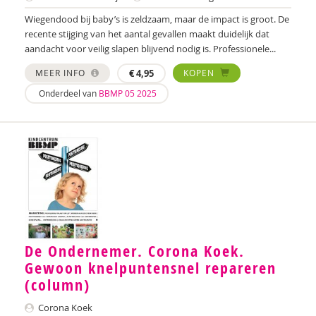
Ministerie van Onderwijs, Cultuur en Wetenschap
Wiegendood bij baby’s is zeldzaam, maar de impact is groot. De
Jeroen Paas
recente stijging van het aantal gevallen maakt duidelijk dat
aandacht voor veilig slapen blijvend nodig is. Professionele...
Sabine Plamper
MEER INFO
€
4,95
KOPEN
Janneke Plantenga
Onderdeel van
BBMP 05 2025
Rick Ploemen
Helmie van Ravestein
Anja de Rooij
Gijs van Rozendaal
Frank Schaafsma
De Ondernemer. Corona Koek.
Lida Schepers
Gewoon knelpuntensnel repareren
(column)
Wilma Schepers
Corona Koek
Romy Schneider