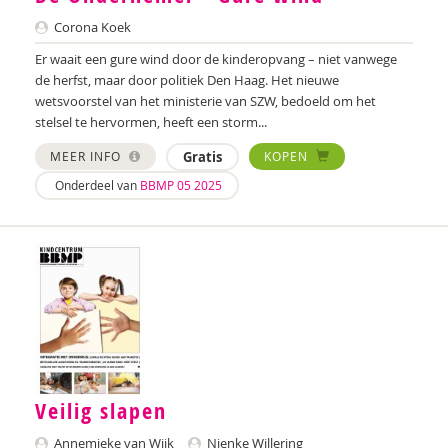
Koen Kock
Corona Koek
Corona Koek
Er waait een gure wind door de kinderopvang – niet vanwege
de herfst, maar door politiek Den Haag. Het nieuwe
Lucy Kok
wetsvoorstel van het ministerie van SZW, bedoeld om het
stelsel te hervormen, heeft een storm...
H. Korpershoek
MEER INFO
Gratis
KOPEN
Verena Kraaij
Onderdeel van
BBMP 05 2025
Lien Van Laere
Martin van der Linden
Marije Magito
Lenneke Moerdijk
Rianne van der Molen
Veilig slapen
KOOS NIJGH
Annemieke van Wijk
Nienke Willering