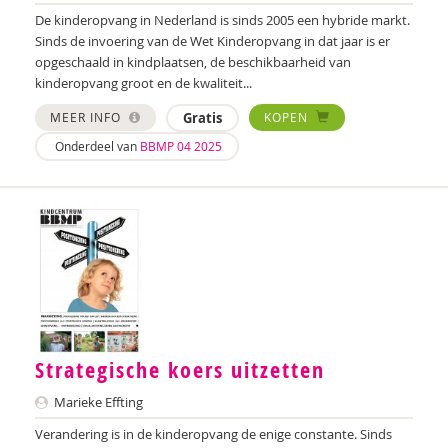
De kinderopvang in Nederland is sinds 2005 een hybride markt.
Pauline Slot
Sinds de invoering van de Wet Kinderopvang in dat jaar is er
opgeschaald in kindplaatsen, de beschikbaarheid van
Hélène Smid
kinderopvang groot en de kwaliteit...
Ministerie van Sociale Zaken en Werkgelegenheid
MEER INFO
Gratis
KOPEN
Onderdeel van
BBMP 04 2025
Jochem Streefkerk
Karen Strengers
Diana Turkenburg-de Haan
Maaike Vaes
Martin van der Linden
Thomas van Huizen
Strategische koers uitzetten
Aart Verschuur
Marieke Effting
Verandering is in de kinderopvang de enige constante. Sinds
Tessa Vollering