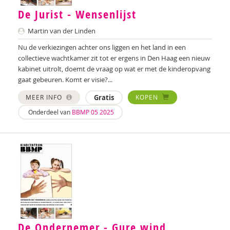
Sharon Gesthuizen
De Jurist - Wensenlijst
Martin van der Linden
Simon Hay
Nu de verkiezingen achter ons liggen en het land in een
P. Hebbink
collectieve wachtkamer zit tot er ergens in Den Haag een nieuw
kabinet uitrolt, doemt de vraag op wat er met de kinderopvang
Josette Hoex
gaat gebeuren. Komt er visie?...
Onno Hoorn
MEER INFO
Gratis
KOPEN
Onderdeel van
BBMP 05 2025
Bidan Hu
Yvonne Huisman
Barbara Janssen
IJsbrand Jepma
Maria Jongsma
Monique Kerpen
De Ondernemer - Gure wind