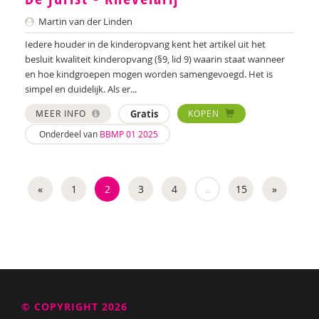
Martin van der Linden
Iedere houder in de kinderopvang kent het artikel uit het
besluit kwaliteit kinderopvang (§9, lid 9) waarin staat wanneer
en hoe kindgroepen mogen worden samengevoegd. Het is
simpel en duidelijk. Als er...
MEER INFO
Gratis
KOPEN
Onderdeel van
BBMP 01 2025
«
1
2
3
4
..
15
»
© COPYRIGHT 2026