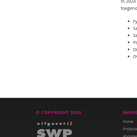
In 2024
toegen
F
S
S
P
Di
Ov
© COPYRIGHT 2026
NAVI
Home
Product
Abonne