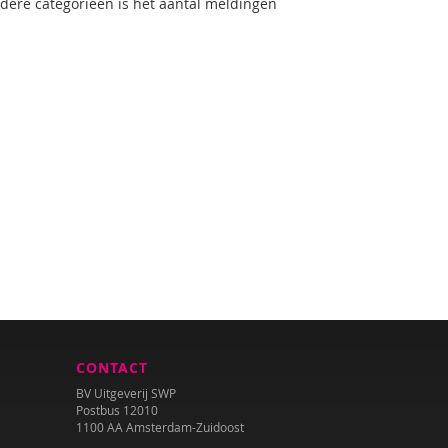
andere categorieën is het aantal meldingen
CONTACT
BV Uitgeverij SWP
Postbus 12010
1100 AA Amsterdam-Zuidoost