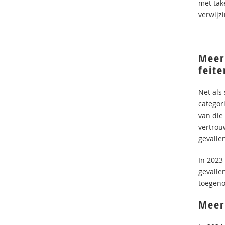
met tak
verwijz
Meer
feite
Net als
categor
van die
vertrou
gevalle
In 2023
gevalle
toegeno
Meer