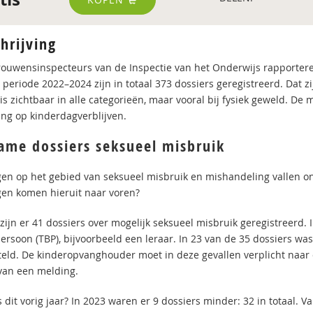
hrijving
rouwensinspecteurs van de Inspectie van het Onderwijs rapporteren 
periode 2022–2024 zijn in totaal 373 dossiers geregistreerd. Dat zi
g is zichtbaar in alle categorieën, maar vooral bij fysiek geweld. 
ing op kinderdagverblijven.
ame dossiers seksueel misbruik
en op het gebied van seksueel misbruik en mishandeling vallen ond
en komen hieruit naar voren?
 zijn er 41 dossiers over mogelijk seksueel misbruik geregistreerd.
persoon (TBP), bijvoorbeeld een leraar. In 23 van de 35 dossiers wa
teld. De kinderopvanghouder moet in deze gevallen verplicht naar d
an een melding.
dit vorig jaar? In 2023 waren er 9 dossiers minder: 32 in totaal. V