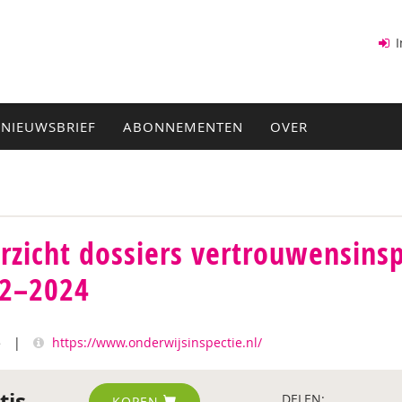
I
NIEUWSBRIEF
ABONNEMENTEN
OVER
rzicht dossiers vertrouwensins
2–2024
5
|
https://www.onderwijsinspectie.nl/
tis
DELEN:
KOPEN