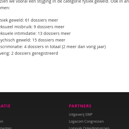
 zien we vooral een stijging in de categorie fysiek geweld. Ook in 
omen:
ysiek geweld: 61 dossiers meer
eksueel misbruik: 9 dossiers meer
eksuele intimidatie: 13 dossiers meer
sychisch geweld: 15 dossiers meer
scriminatie: 4 dossiers in totaal (2 meer dan vorig jaar)
erig: 2 dossiers geregistreerd
GATIE
PARTNERS
Uitgeverij SWP
en
Logacom Congressen
menten
Logavak Opleidingsgroep