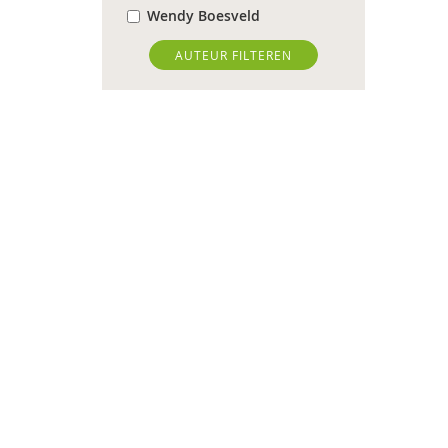
Wendy Boesveld
Jan Pieter Brinkman
AUTEUR FILTEREN
Jorn de Bruin
Ed Buitenhek
Wouter Bulckaert
Johnny van Cadsand
M.A. Dijks
Marieke Effting
Loïs Eijgenraam
Christel Eijkholt
E. Fleur