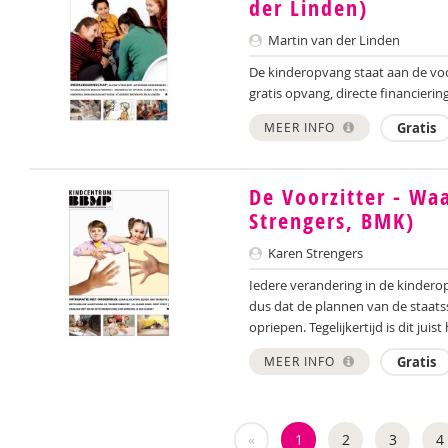
der Linden)
Martin van der Linden
De kinderopvang staat aan de voor
gratis opvang, directe financiering
MEER INFO
Gratis
De Voorzitter - Wa
Strengers, BMK)
Karen Strengers
Iedere verandering in de kindero
dus dat de plannen van de staats
opriepen. Tegelijkertijd is dit juist 
MEER INFO
Gratis
«
1
2
3
4