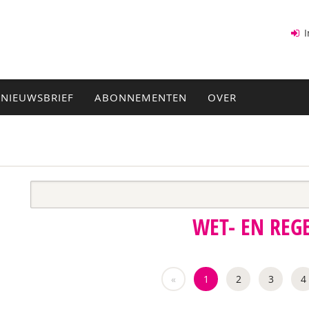
I
NIEUWSBRIEF
ABONNEMENTEN
OVER
WET- EN REG
«
1
2
3
4