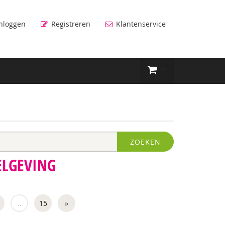
nloggen
Registreren
Klantenservice
ZOEKEN
ELGEVING
..
15
»