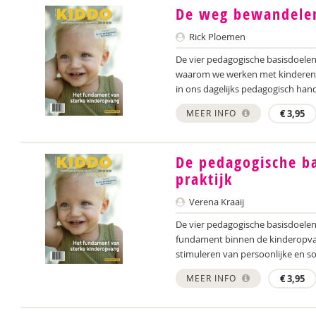
De weg bewandele
Rick Ploemen
De vier pedagogische basisdoelen 
waarom we werken met kinderen b
in ons dagelijks pedagogisch han
MEER INFO
€
3,95
De pedagogische ba
praktijk
Verena Kraaij
De vier pedagogische basisdoelen
fundament binnen de kinderopvan
stimuleren van persoonlijke en soc
MEER INFO
€
3,95