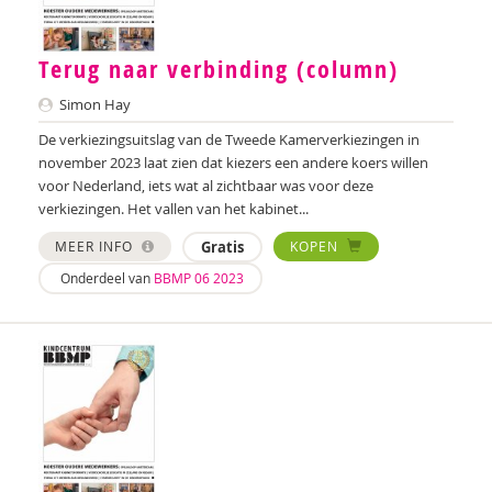
Sharon Gesthuizen
Terug naar verbinding (column)
Simon Hay
Simon Hay
P. Hebbink
De verkiezingsuitslag van de Tweede Kamerverkiezingen in
Josette Hoex
november 2023 laat zien dat kiezers een andere koers willen
voor Nederland, iets wat al zichtbaar was voor deze
Onno Hoorn
verkiezingen. Het vallen van het kabinet...
Bidan Hu
MEER INFO
Gratis
KOPEN
Onderdeel van
BBMP 06 2023
Yvonne Huisman
Barbara Janssen
IJsbrand Jepma
Maria Jongsma
Monique Kerpen