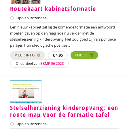
Koen Kock
Routekaart kabinetsformatie
Corona Koek
Gijs van Rozendaal
Lucy Kok
Een nieuw kabinet zal bij de komende formatie een antwoord
moeten geven op de vraag hoe nu verder met de
H. Korpershoek
stelselherziening kinderopvang. Het zou goed zijn als politieke
partijen hun ideologische posities...
Verena Kraaij
MEER INFO
€
4,95
KOPEN
Lien Van Laere
Onderdeel van
BBMP 06 2023
Martin van der Linden
Marije Magito
Lenneke Moerdijk
Stelselherziening kinderopvang; een
Rianne van der Molen
route map voor de formatie tafel
KOOS NIJGH
Gijs van Rozendaal