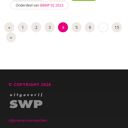
Onderdeel van
BBMP 02 2023
«
1
2
3
4
5
6
..
15
»
© COPYRIGHT 2026
Algemene voorwaarden