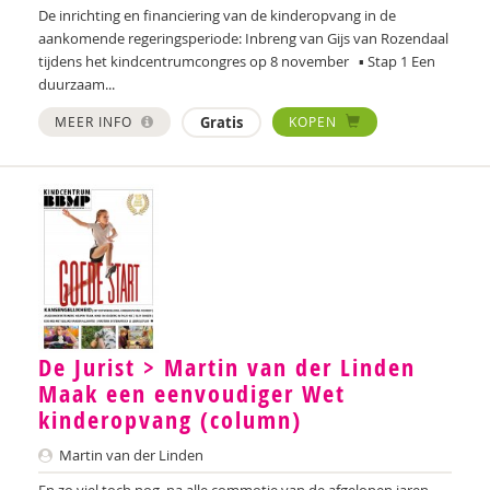
Ministerie van Onderwijs, Cultuur en Wetenschap
De inrichting en financiering van de kinderopvang in de
aankomende regeringsperiode: Inbreng van Gijs van Rozendaal
Jeroen Paas
tijdens het kindcentrumcongres op 8 november ▪ Stap 1 Een
duurzaam...
Sabine Plamper
MEER INFO
Gratis
KOPEN
Janneke Plantenga
Rick Ploemen
Helmie van Ravestein
Anja de Rooij
Gijs van Rozendaal
Frank Schaafsma
De Jurist > Martin van der Linden
Maak een eenvoudiger Wet
Lida Schepers
kinderopvang (column)
Wilma Schepers
Martin van der Linden
Romy Schneider
En zo viel toch nog, na alle commotie van de afgelopen jaren,