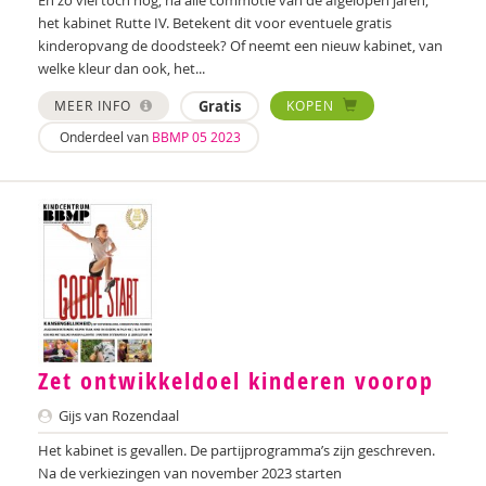
het kabinet Rutte IV. Betekent dit voor eventuele gratis
Pauline Slot
kinderopvang de doodsteek? Of neemt een nieuw kabinet, van
welke kleur dan ook, het...
Hélène Smid
MEER INFO
Gratis
KOPEN
Ministerie van Sociale Zaken en Werkgelegenheid
Onderdeel van
BBMP 05 2023
Jochem Streefkerk
Karen Strengers
Diana Turkenburg-de Haan
Maaike Vaes
Martin van der Linden
Zet ontwikkeldoel kinderen voorop
Thomas van Huizen
Gijs van Rozendaal
Aart Verschuur
Het kabinet is gevallen. De partijprogramma’s zijn geschreven.
Na de verkiezingen van november 2023 starten
Tessa Vollering