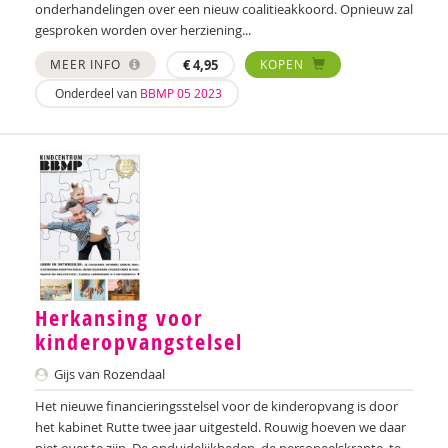
onderhandelingen over een nieuw coalitieakkoord. Opnieuw zal
Hanneke Warga-Werkhoven
gesproken worden over herziening...
MEER INFO
€
4,95
KOPEN
M.J. Warrens
Onderdeel van
BBMP 05 2023
Annemieke van Wijk
Nienke Willering
Geert de Wit
Jeanette Wolleswinkel
Marco van Zandwijk
Marco Zuidam
Herkansing voor
kinderopvangstelsel
Gijs van Rozendaal
Het nieuwe financieringsstelsel voor de kinderopvang is door
het kabinet Rutte twee jaar uitgesteld. Rouwig hoeven we daar
niet over te zijn. De onduidelijkheden, de personeelskrapte, te