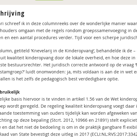
hrijving
ari schreef ik in deze columnreeks over de wonderlijke manier w
thouders omgaan met de regels rondom groepssamenvoeging in de 
 en een aantal procedures verder. Tijd voor een scherpe juridisc
olumn, getiteld ‘Knevelarij in de Kinderopvang’, behandelde ik de – 
uit kwaliteit kinderopvang door de lokale overheid, en hoe deze in 
ste bestuursrechter. Het juridisch correcte antwoord op de vraag 
stamgroep?’ luidt onomwonden: ja, mits voldaan is aan de in wet en
vallen is het zelfs de pedagogisch best verdedigbare optie.
bruikelijk
elijke basis hiervoor is te vinden in artikel 1.56 van de Wet kinde
ep wordt geregeld. De regeling kwaliteit kinderopvang voegt daar in
aande toestemming van ouders tijdelijk kan worden afgeweken van
chting op deze bepaling (Stcrt. 2012, 10966 en 21891) stelt expliciet 
 en dat het niet de bedoeling is om in de praktijk gangbare fl exib
Raad van State bevestigt deze uitleg in 2017 (ECLI:NL:RVS:2017:3342