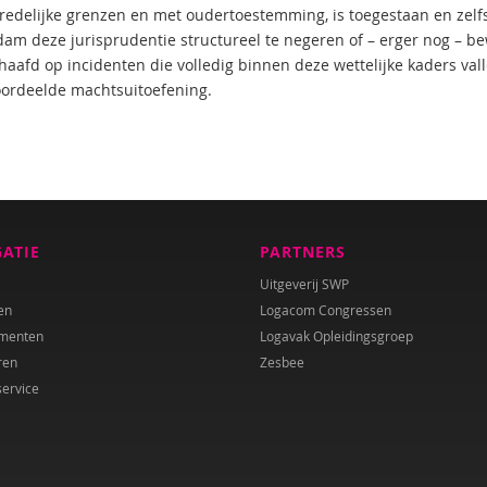
redelijke grenzen en met oudertoestemming, is toegestaan en zelfs g
am deze jurisprudentie structureel te negeren of – erger nog – bew
afd op incidenten die volledig binnen deze wettelijke kaders vallen
ordeelde machtsuitoefening.
GATIE
PARTNERS
Uitgeverij SWP
en
Logacom Congressen
menten
Logavak Opleidingsgroep
ren
Zesbee
service