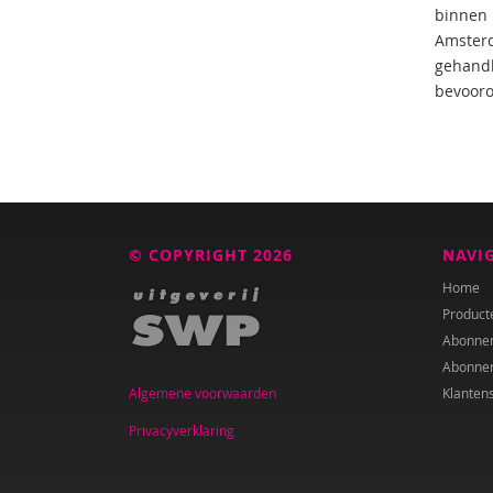
binnen 
Amsterd
gehandha
bevooro
© COPYRIGHT 2026
NAVI
Home
Product
Abonne
Abonne
Algemene voorwaarden
Klanten
Privacyverklaring