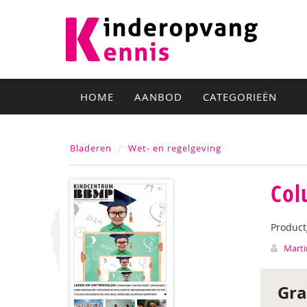
HOME
AANBOD
CATEGORIEËN
Bladeren
Wet- en regelgeving
Col
Produc
Marti
Gra