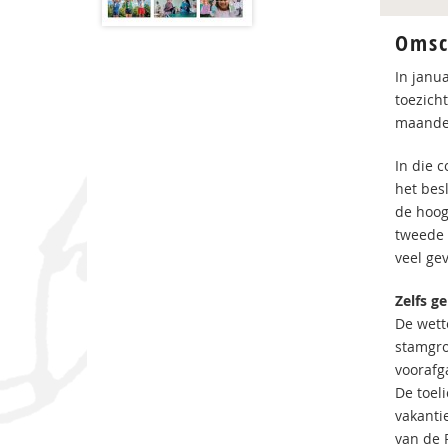
Omsc
In janu
toezich
maanden
In die c
het besl
de hoog
tweede 
veel ge
Zelfs ge
De wett
stamgro
voorafg
De toeli
vakantie
van de 