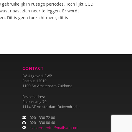
ebruikelijk in rustige periodes. Toch lijkt GGD
ust naast zich neer te leggen. Er wordt
. Dit is geen toezicht meer, dit is
CONTACT
BV Uitgeverij SWP
Postbus 12010
1100 AA Amsterdam-Zuidoost
Bezoekadres:
Spaklerweg 79
1114 AE Amsterdam-Duivendrecht
020 - 330 72 00
020 - 330 80 40
klantenservice@mailswp.com