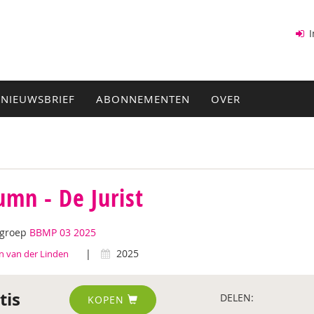
I
NIEUWSBRIEF
ABONNEMENTEN
OVER
umn - De Jurist
tgroep
BBMP 03 2025
|
2025
n van der Linden
tis
DELEN:
KOPEN