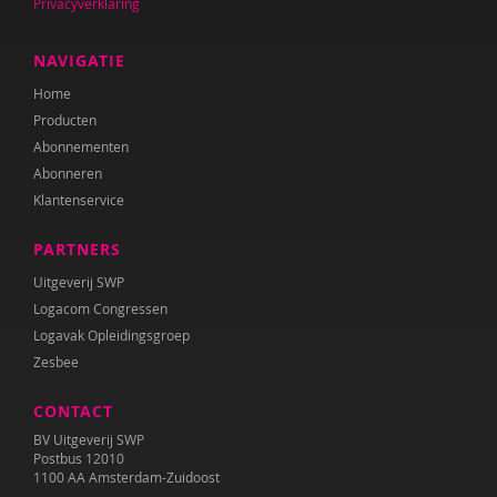
Privacyverklaring
Dirk Brants
NAVIGATIE
Merel Breedeveld
Home
Marion Breg
Producten
Abonnementen
Jan Pieter Brinkman
Abonneren
Klantenservice
Amber Broek
PARTNERS
Martine Broekhuizen
Uitgeverij SWP
Miranda Bron
Logacom Congressen
Logavak Opleidingsgroep
Jorn de Bruin
Zesbee
Ed Buitenhek
CONTACT
Wouter Bulckaert
BV Uitgeverij SWP
Postbus 12010
Jeanet Bus
1100 AA Amsterdam-Zuidoost