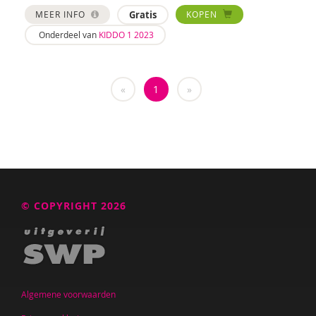
MEER INFO
Gratis
KOPEN
Saskia van Beveren
Onderdeel van
KIDDO 1 2023
Joyce Blauwhoff
Theo Blom
«
1
»
Esther Blondelle
Mascha Boelaars
Wendy Boesveld
Martin Bosma
© COPYRIGHT 2026
Sanne Bosmans
Caroline Boudry
Marieke van Boven
Algemene voorwaarden
Iris Brandsteder