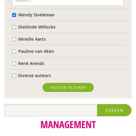
Wendy Doeleman
Dietlinde Willockx
Mireille Aarts
Pauline van Aken
René Arends
Diverse auteurs
Roli Ayutsede
AUTEUR FILTEREN
Rosalie Baan
ZOEKEN
Anne-Floor Bakker
MANAGEMENT
Pieter Paul Bakker