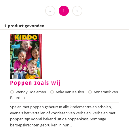
Marielle Balledux
«
1
»
Ana del Barrio Saiz
Rina Bartels
1 product gevonden.
Daniëlla Bastin
Celeste Bekkering
Joop Berding
Kim van den Berg
Nicolette van den Berg
Poppen zoals wij
Wendy Doeleman
Anke van Keulen
Annemiek van
Tonny van den Berg
Beurden
Tony Bertram
Spelen met poppen gebeurt in alle kindercentra en scholen,
evenals het vertellen of voorlezen van verhalen. Verhalen met
Brenda Best
poppen zijn vooral bekend uit de poppenkast. Sommige
beroepskrachten gebruiken in hun...
Annemiek van Beurden