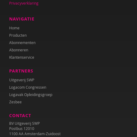
Privacyverklaring
Anne Mijke van Harten
Maria Heesen
NAVIGATIE
Home
Anouk Helmers
Producten
Nicky Ingels
Abonnementen
Abonneren
Sherita Jager
Klantenservice
Hilde Krajenbrink
PARTNERS
Lien Van Laere
Uitgeverij SWP
Logacom Congressen
Fien Lannoye
Logavak Opleidingsgroep
Zesbee
Esther van der Leek
CONTACT
Jolet Leenhouts
BV Uitgeverij SWP
Liliane Limpens
Postbus 12010
1100 AA Amsterdam-Zuidoost