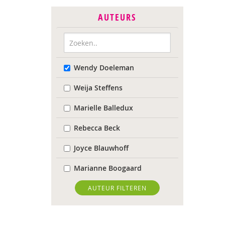
AUTEURS
Wendy Doeleman
Weija Steffens
Marielle Balledux
Rebecca Beck
Joyce Blauwhoff
Marianne Boogaard
Rhodé van den Born
AUTEUR FILTEREN
Caroline Boudry