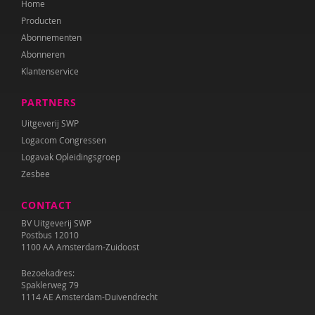
Home
Annet Weterings
Producten
Iris Wierdsma
Abonnementen
Abonneren
Merel van der Wouden
Klantenservice
PARTNERS
Uitgeverij SWP
Logacom Congressen
Logavak Opleidingsgroep
Zesbee
CONTACT
BV Uitgeverij SWP
Postbus 12010
1100 AA Amsterdam-Zuidoost
Bezoekadres:
Spaklerweg 79
1114 AE Amsterdam-Duivendrecht