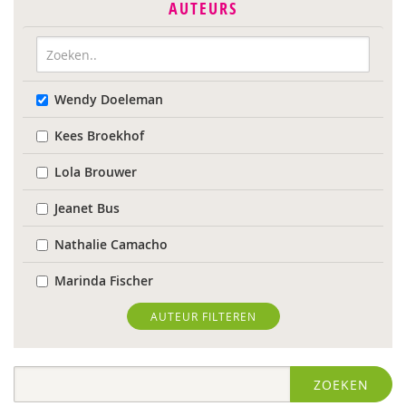
AUTEURS
Wendy Doeleman
Kees Broekhof
Lola Brouwer
Jeanet Bus
Nathalie Camacho
Marinda Fischer
Sieneke Goorhuis-Brouwer
AUTEUR FILTEREN
Jolien Hesselberth
ZOEKEN
IJsbrand Jepma