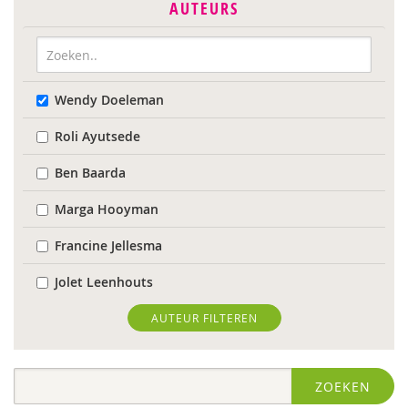
AUTEURS
Wendy Doeleman
Roli Ayutsede
Ben Baarda
Marga Hooyman
Francine Jellesma
Jolet Leenhouts
Karin van der Meulen
AUTEUR FILTEREN
Sabine Plemper
ZOEKEN
Suzanne Wardenaar