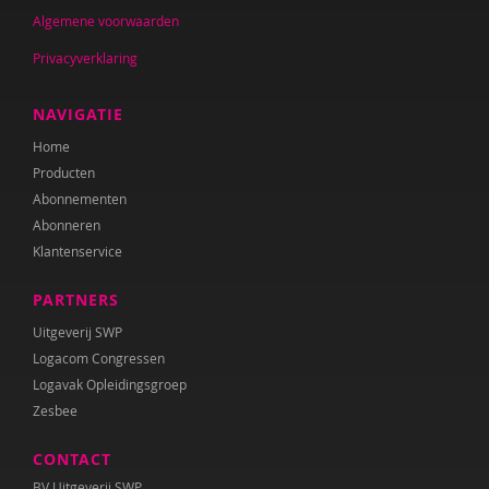
Algemene voorwaarden
Johan Gelderloos
Privacyverklaring
Sharon Gesthuizen
Simon Hay
NAVIGATIE
Home
P. Hebbink
Producten
Josette Hoex
Abonnementen
Abonneren
Onno Hoorn
Klantenservice
Bidan Hu
PARTNERS
Yvonne Huisman
Uitgeverij SWP
Logacom Congressen
Barbara Janssen
Logavak Opleidingsgroep
Zesbee
IJsbrand Jepma
CONTACT
Maria Jongsma
BV Uitgeverij SWP