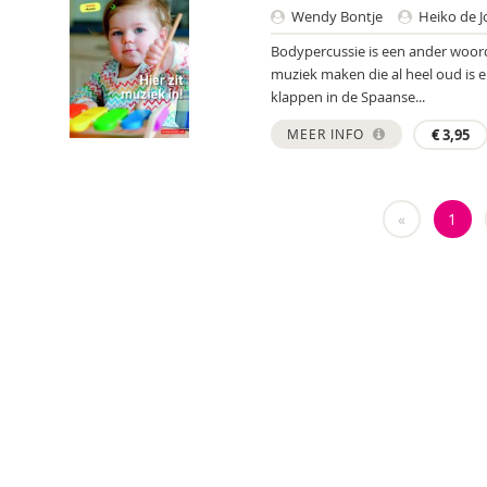
Wendy Bontje
Heiko de J
Bodypercussie is een ander woord 
muziek maken die al heel oud is
klappen in de Spaanse...
MEER INFO
€
3,95
«
1