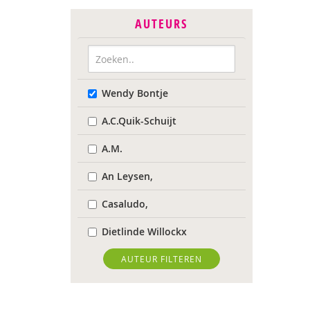
AUTEURS
Wendy Bontje
A.C.Quik-Schuijt
A.M.
An Leysen,
Casaludo,
Dietlinde Willockx
Landelijk Kenniscentrum
AUTEUR FILTEREN
LVB
Respect Foundation