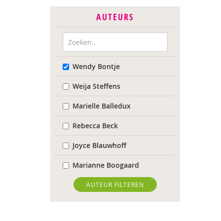
AUTEURS
Wendy Bontje
Weija Steffens
Marielle Balledux
Rebecca Beck
Joyce Blauwhoff
Marianne Boogaard
Rhodé van den Born
AUTEUR FILTEREN
Caroline Boudry