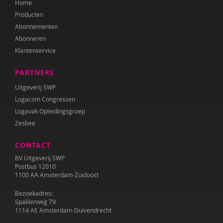
Home
Katrien Brys
Producten
Ed Buitenhek
Abonnementen
Abonneren
Wouter Bulckaert
Klantenservice
Marjolijn Distelbrink
PARTNERS
Leen Dom
Uitgeverij SWP
Logacom Congressen
Edith van Eck
Logavak Opleidingsgroep
Zesbee
Sonja Ehlers
CONTACT
Tirtsa Ehrlich
BV Uitgeverij SWP
Belinda Fallaux
Postbus 12010
1100 AA Amsterdam-Zuidoost
Naomi Geens
Bezoekadres:
Spaklerweg 79
Naomie Geens
1114 AE Amsterdam-Duivendrecht