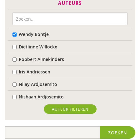
AUTEURS
Wendy Bontje
Dietlinde Willockx
Robbert Almekinders
Iris Andriessen
Nilay Ardjosemito
Nishaan Ardjosemito
Siela Ardjosemito-Jethoe
AUTEUR FILTEREN
Nicole van Asten
ZOEKEN
Ina Bakker